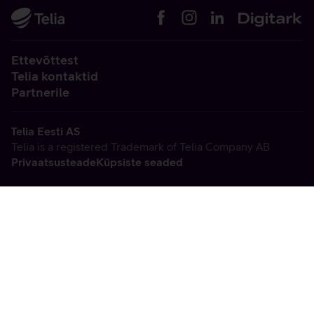
Ettevõttest
Telia kontaktid
Partnerile
Telia Eesti AS
Telia is a registered Trademark of Telia Company AB
Privaatsusteade
Küpsiste seaded