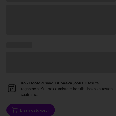
Andmete
laadimine
Kampaania
Andmete
pakkumised:
laadimine
Andmete
Kõiki tooteid saad
14 päeva jooksul
tasuta
laadimine
tagastada. Kuupakkumistele kehtib lisaks ka tasuta
saatmine.
Lisan ostukorvi