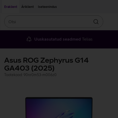
Liigu edasi põhisisu juurde
Ligipääsetavus
Eraklient
Äriklient
Iseteenindus
Otsi
Otsin
Uuskasutatud seadmed
Telias
Asus ROG Zephyrus G14
GA403 (2025)
Tootekood: 90nr0m53-m006z0