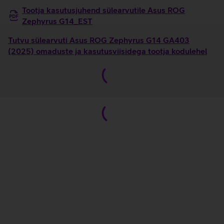
Tootja kasutusjuhend sülearvutile Asus ROG
Zephyrus G14_EST
Tutvu sülearvuti Asus ROG Zephyrus G14 GA403
(2025) omaduste ja kasutusviisidega tootja kodulehel