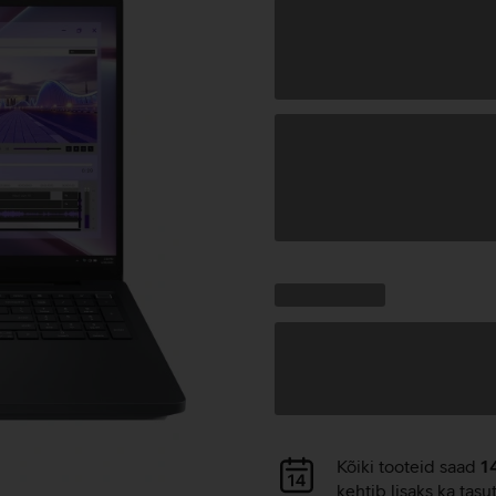
Andmete
laadimine
Kampaania
Andmete
pakkumised:
laadimine
Andmete
Kõiki tooteid saad
1
laadimine
kehtib lisaks ka tasu