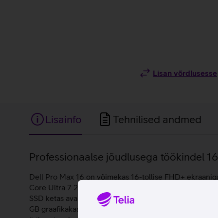
Lisan võrdlusesse
Lisainfo
Tehnilised andmed
Lisainfo
Professionaalse jõudlusega töökindel 16-
Dell Pro Max 16 on võimekas 16-tollise FHD+ ekraaniga s
Core Ultra 7 265H protsessor, mida toetab 32 GB põhi
SSD ketas avab failid ja rakendused hetkega, aidates 
GB graafikakaart, mis pakub usaldusväärset jõudlust ni