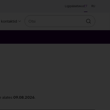
Ligipääsetavus
ET
RU
Otsi
a kontaktid
Otsin
e alates
09.08.2026
.