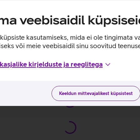
halduslahendusi.
a veebisaidil küpsisei
e küpsiste kasutamiseks, mida ei ole tingimata v
seks või meie veebisaidil sinu soovitud teenu
asjalike kirjelduste ja reeglitega
sviisidega tootja kodulehel
EST
Keeldun mittevajalikest küpsistest