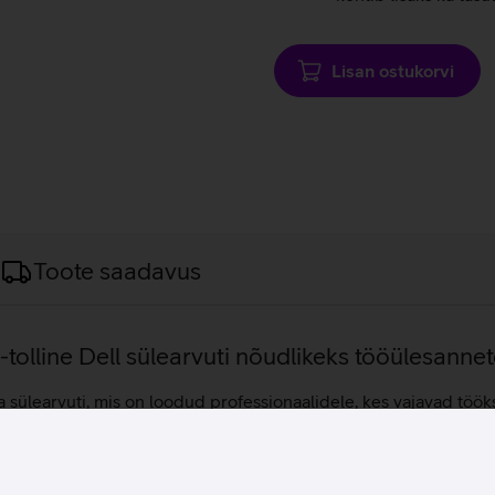
Lisan ostukorvi
Toote saadavus
tolline Dell sülearvuti nõudlikeks tööülesannet
ülearvuti, mis on loodud professionaalidele, kes vajavad tööks s
mälu, tagades sujuva mitme rakenduse kasutuse ning stabiilse t
hoida töötempo kõrgel. Graafikatöödeks ja AI põhisteks rakend
i sisuloomes kui ka tehnilistes töövoogudes. Sülearvuti töötab 