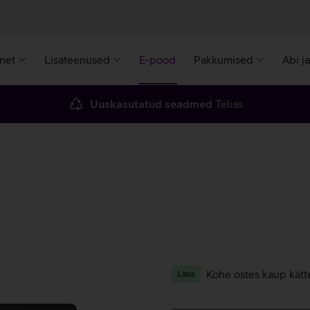
rnet
Lisateenused
E-pood
Pakkumised
Abi j
Uuskasutatud seadmed
Telias
Kohe ostes kaup kätt
Laos