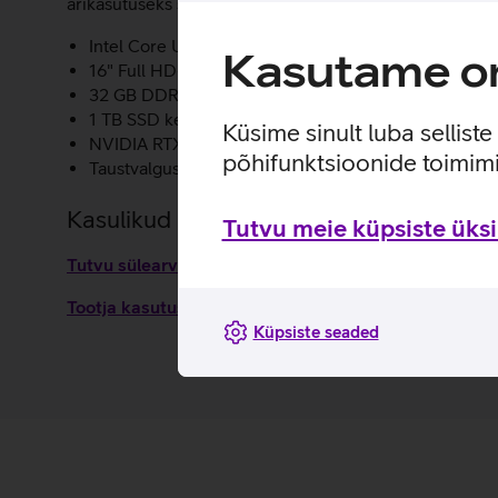
ärikasutuseks sobiv ning pakub kaasaegseid turva- ja 
Intel Core Ultra 7 265H protsessor.
Kasutame om
16" Full HD+ (1920 x 1200 pikslit) ekraan.
32 GB DDR5 5600 MHz põhimälu.
1 TB SSD ketas.
Küsime sinult luba sellist
NVIDIA RTX PRO 500 Blackwell 6 GB graafikakaart.
põhifunktsioonide toimimi
Taustvalgustusega klaviatuur.
Kasulikud lingid
Tutvu meie küpsiste üksik
Tutvu sülearvuti Dell Pro Max 16 omaduste ja kasutu
Tootja kasutusjuhend sülearvutile Dell Pro Max 16_
Küpsiste seaded