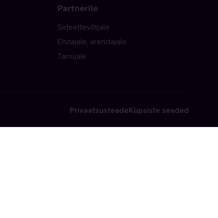
Partnerile
Sideettevõtjale
Ehitajale, arendajale
Tarnijale
Privaatsusteade
Küpsiste seaded