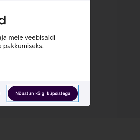
d
aja meie veebisaidi
se pakkumiseks.
Nõustun kõigi küpsistega