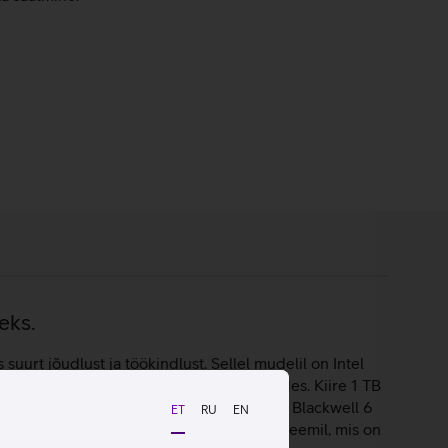
eks.
uurt jõudlust ja töökindlust. Sellel mudelil on Intel
öövoo ka nõudlike programmidega töötades. Kiire 1 TB
usteks on sülearvutil NVIDIA RTX PRO 500 Blackwell 6
ET
RU
EN
Microsoft Windows 11 Pro operatsioonisüsteemil, mis on