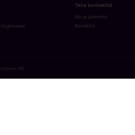
Telia kontaktid
Abi ja juhendid
 tingimused
Kontaktid
 Company AB