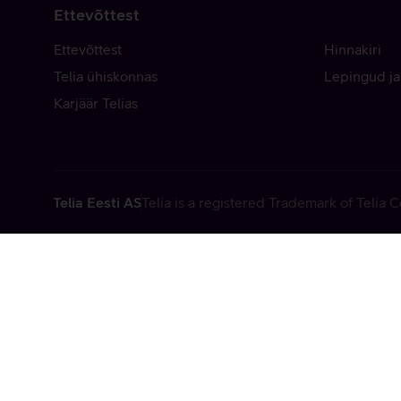
Ettevõttest
Ettevõttest
Hinnakiri
Telia ühiskonnas
Lepingud ja
Karjäär Telias
Telia Eesti AS
Telia is a registered Trademark of Telia