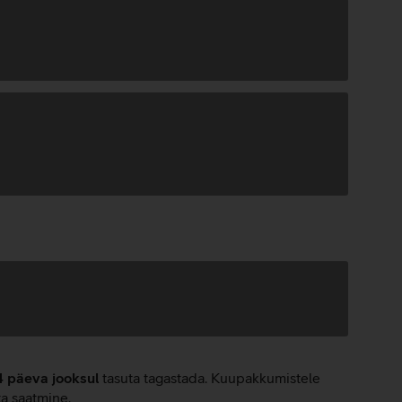
4 päeva jooksul
tasuta tagastada. Kuupakkumistele
ta saatmine.