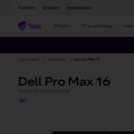
Liigu edasi põhisisu juurde
Ligipääsetavus
Eraklient
Äriklient
Iseteenindus
Mobiil
TV ja striiming
Inte
E-poe avaleht
Sülearvutid
Dell Pro Max 16
Dell Pro Max 16
Tootekood: teliabto12232gb
Äri