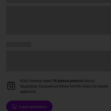
Andmete
laadimine
Kampaania
Andmete
pakkumised:
laadimine
Andmete
Kõiki tooteid saad
14 päeva jooksul
tasuta
laadimine
tagastada. Kuupakkumistele kehtib lisaks ka tasuta
saatmine.
Lisan ostukorvi