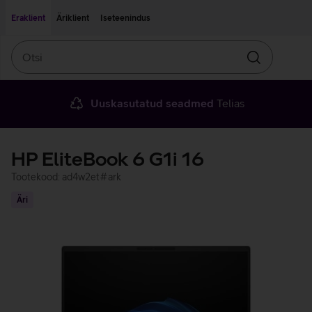
Liigu edasi põhisisu juurde
Ligipääsetavus
Eraklient
Äriklient
Iseteenindus
Otsi
Otsin
Uuskasutatud seadmed
Telias
HP EliteBook 6 G1i 16
Tootekood: ad4w2et#ark
Äri