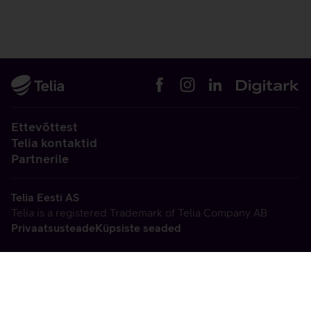
Ettevõttest
Telia kontaktid
Partnerile
Telia Eesti AS
Telia is a registered Trademark of Telia Company AB
Privaatsusteade
Küpsiste seaded