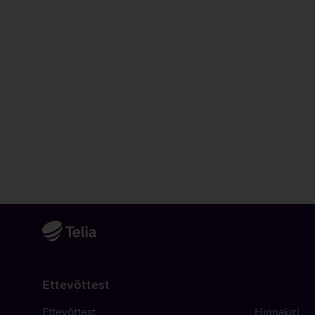
Ettevõttest
Ettevõttest
Hinnakiri