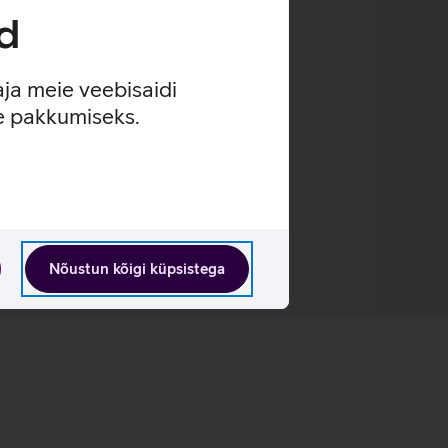
d
aja meie veebisaidi
se pakkumiseks.
Nõustun kõigi küpsistega