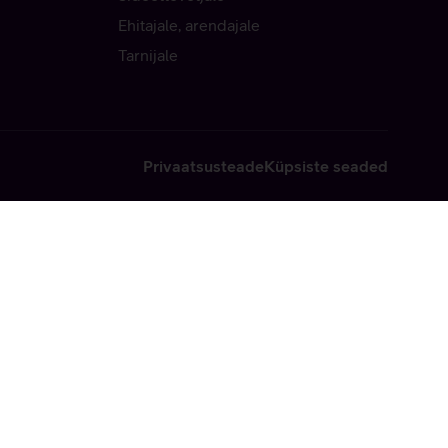
Ehitajale, arendajale
Tarnijale
Privaatsusteade
Küpsiste seaded