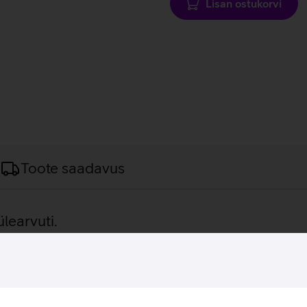
Lisan ostukorvi
Toote saadavus
learvuti.
ssorit kasutav äriklassi sülearvuti, millel on 16 GB põhimälu 
ati pealispinnaga. Sülearvuti omab lisaks veel sisseehitatud ID-k
töötab Microsoft Windows 11 Pro operatsioonisüsteemil, mis on ä