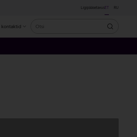
Ligipääsetavus
ET
RU
Otsi
a kontaktid
Otsin