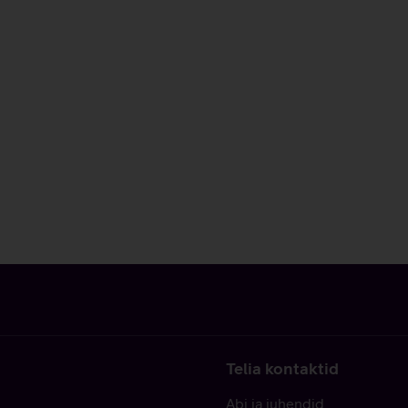
Telia kontaktid
Abi ja juhendid