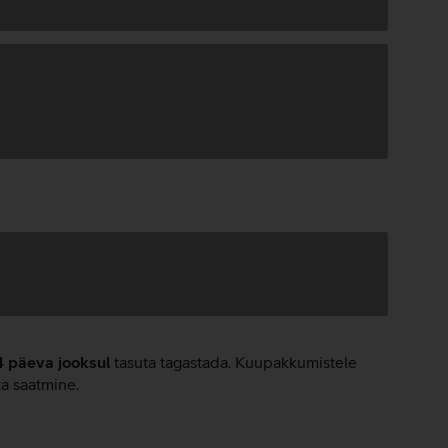
4 päeva jooksul
tasuta tagastada. Kuupakkumistele
ta saatmine.