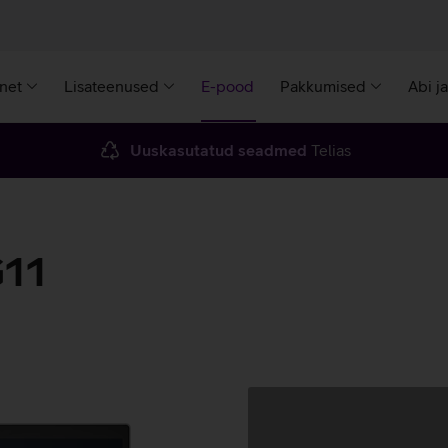
rnet
Lisateenused
E-pood
Pakkumised
Abi j
Uuskasutatud seadmed
Telias
G11