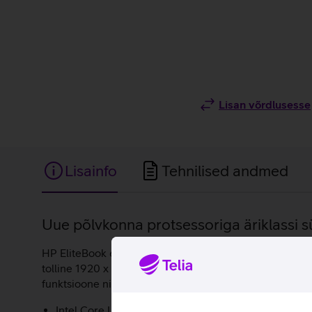
Lisan võrdlusesse
Lisainfo
Tehnilised andmed
Lisainfo
Uue põlvkonna protsessoriga äriklassi sü
HP EliteBook 640 G11 on Intel Core Ultra 7 155U protse
tolline 1920 x 1200 pikslise resolutsiooniga ekraan on m
funktsioone ning äriklassi turvalahendusi. Sülearvuti 
Intel Core Ultra 7 155U protsessor.