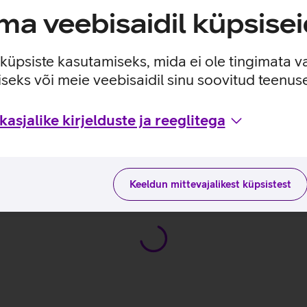
a veebisaidil küpsisei
tega ekraan.
e küpsiste kasutamiseks, mida ei ole tingimata v
seks või meie veebisaidil sinu soovitud teenu
asjalike kirjelduste ja reeglitega
_EST
Keeldun mittevajalikest küpsistest