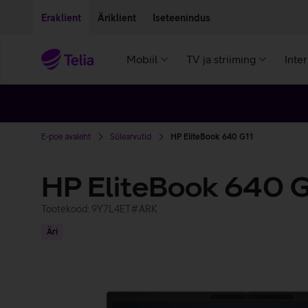
Liigu edasi põhisisu juurde
Ligipääsetavus
Eraklient
Äriklient
Iseteenindus
Mobiil
TV ja striiming
Inte
E-poe avaleht
Sülearvutid
HP EliteBook 640 G11
HP EliteBook 640 
Tootekood: 9Y7L4ET#ARK
Äri