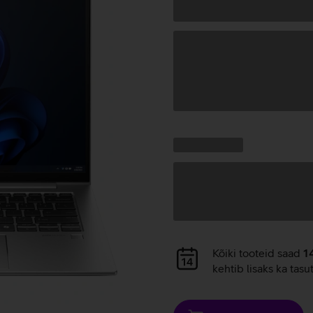
Andmete
laadimine
Kampaania
Andmete
pakkumised:
laadimine
Andmete
Kõiki tooteid saad
1
laadimine
kehtib lisaks ka tasu