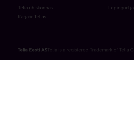
Telia ühiskonnas
Lepingud ja
Karjäär Telias
Telia Eesti AS
Telia is a registered Trademark of Telia
Vabandame, t