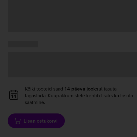
Andmete
laadimine
Kampaania
Andmete
pakkumised:
laadimine
Andmete
Kõiki tooteid saad
14 päeva jooksul
tasuta
laadimine
tagastada. Kuupakkumistele kehtib lisaks ka tasuta
saatmine.
Lisan ostukorvi