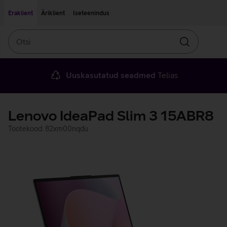
Liigu edasi põhisisu juurde
Ligipääsetavus
Eraklient
Äriklient
Iseteenindus
Otsi
Otsin
Uuskasutatud seadmed
Telias
Lenovo IdeaPad Slim 3 15ABR8
Tootekood: 82xm00nqdu