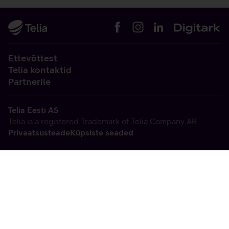
Ettevõttest
Telia kontaktid
Partnerile
Telia Eesti AS
Telia is a registered Trademark of Telia Company AB
Privaatsusteade
Küpsiste seaded