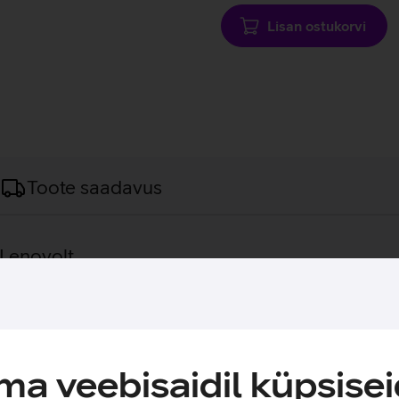
Lisan ostukorvi
Toote saadavus
 Lenovolt.
idav korpus teevad sellest Lenovo IdeaPad Slim 3 sülearvutist kaa
ool. Sülearvuti töötab Microsoft Windows 11 Home operatsioonis
ega ekraan.
a veebisaidil küpsisei