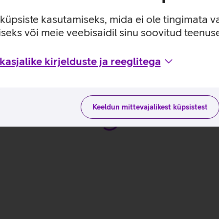
stereokõlaritele.
128 GB UFS ketas.
e küpsiste kasutamiseks, mida ei ole tingimata v
seks või meie veebisaidil sinu soovitud teenu
lim 3_EST
asjalike kirjelduste ja reeglitega
Keeldun mittevajalikest küpsistest