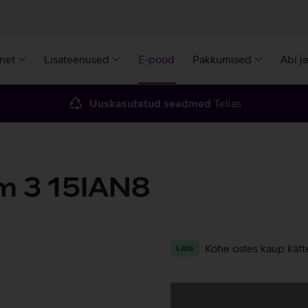
rnet
Lisateenused
E-pood
Pakkumised
Abi j
Uuskasutatud seadmed
Telias
im 3 15IAN8
Kohe ostes kaup kätt
Laos