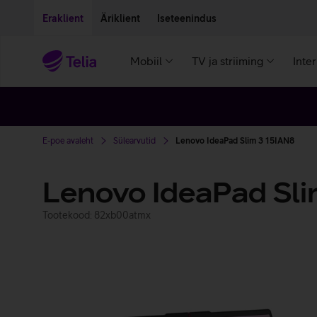
Liigu edasi põhisisu juurde
Ligipääsetavus
Eraklient
Äriklient
Iseteenindus
Mobiil
TV ja striiming
Inte
E-poe avaleht
Sülearvutid
Lenovo IdeaPad Slim 3 15IAN8
Lenovo IdeaPad Sl
Tootekood: 82xb00atmx