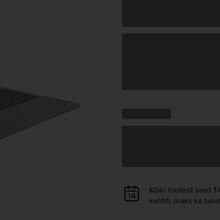
Andmete
laadimine
Kampaania
Andmete
pakkumised:
laadimine
Andmete
Kõiki tooteid saad
1
laadimine
kehtib lisaks ka tasu