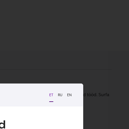
slase, millega saavad tehtud sulle olulised tööd. Surfa
ET
RU
EN
üsteemil.
d