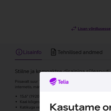
Lisan võrdlusesse
Lisainfo
Tehnilised andmed
Lisainfo
Stiilne ja kompaktse disainiga sülearvuti
Piisavalt suur 15,6-tolline ekraan, kerge kaal ja vastup
internetis, mängi mänge ja naudi meelelahutust igal p
15,6" (1920 x 1080 pikslit) peegeldumisvastase katt
Kaal kõigest 1,55 kg.
Kasutame om
Katikuga veebikaamera.