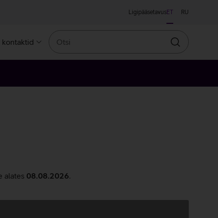
Ligipääsetavus
ET
RU
Otsi
a kontaktid
Otsin
e alates
08.08.2026
.