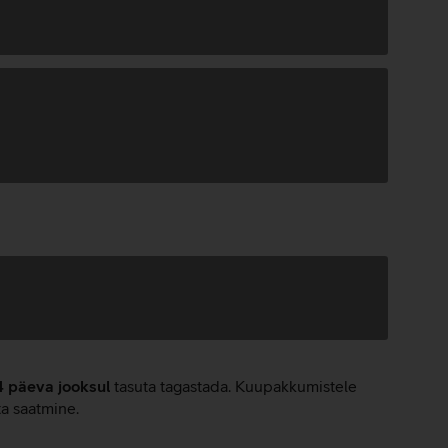
4 päeva jooksul
tasuta tagastada. Kuupakkumistele
ta saatmine.