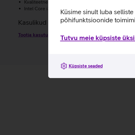
Kvaliteetne stereoheli tänu kasutaja poole suunatud 
Intel Core i3 N305 protsessor, 8 GB põhimälu ning 
Küsime sinult luba sellist
põhifunktsioonide toimimi
Kasulikud lingid
Tootja kasutusjuhend sülearvutile Lenovo IdeaPad S
Tutvu meie küpsiste üksik
Küpsiste seaded