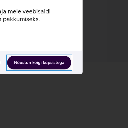
aja meie veebisaidi
se pakkumiseks.
Nõustun kõigi küpsistega