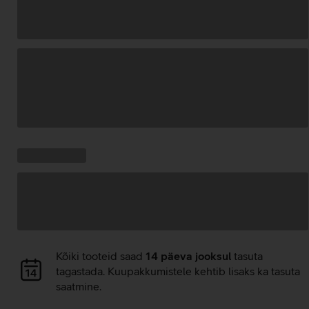
Andmete
laadimine
Kampaania
Andmete
pakkumised:
laadimine
Andmete
Kõiki tooteid saad
14 päeva jooksul
tasuta
laadimine
tagastada. Kuupakkumistele kehtib lisaks ka tasuta
saatmine.