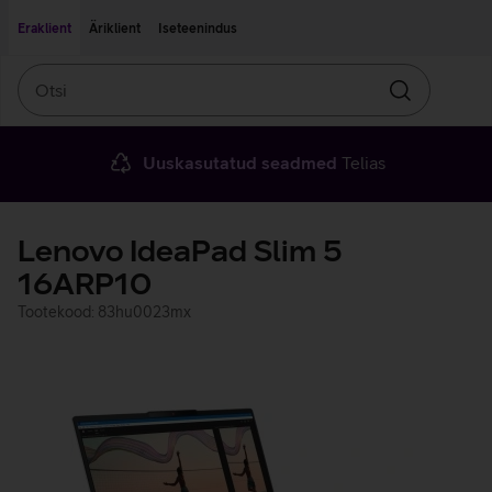
Liigu edasi põhisisu juurde
Ligipääsetavus
Eraklient
Äriklient
Iseteenindus
Otsi
Otsin
Uuskasutatud seadmed
Telias
Lenovo IdeaPad Slim 5
16ARP10
Tootekood: 83hu0023mx