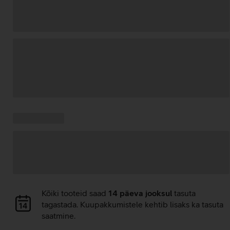
Andmete
laadimine
Kampaania
Andmete
pakkumised:
laadimine
Andmete
Kõiki tooteid saad
14 päeva jooksul
tasuta
laadimine
tagastada. Kuupakkumistele kehtib lisaks ka tasuta
saatmine.