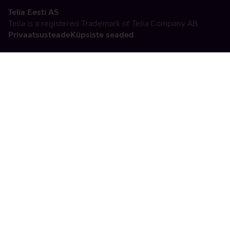
Telia Eesti AS
Telia is a registered Trademark of Telia Company AB
Privaatsusteade
Küpsiste seaded
Vabandame, tekkis
tehniline viga
tx:undefined:ut:null