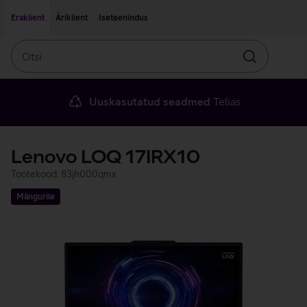
Liigu edasi põhisisu juurde
Ligipääsetavus
Eraklient
Äriklient
Iseteenindus
Otsi
Otsin
Uuskasutatud seadmed
Telias
Lenovo LOQ 17IRX10
Tootekood: 83jh000qmx
Mängurile