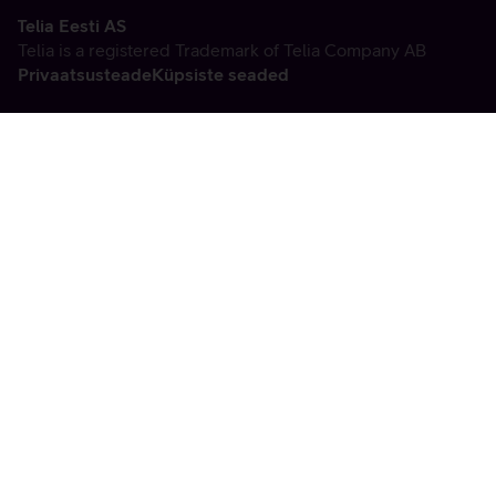
Telia Eesti AS
Telia is a registered Trademark of Telia Company AB
Privaatsusteade
Küpsiste seaded
Vabandame, tekkis
tehniline viga
tx:undefined:ut:null