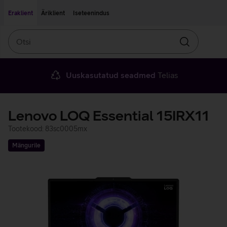
Liigu edasi põhisisu juurde
Ligipääsetavus
Eraklient
Äriklient
Iseteenindus
Otsi
Otsin
Uuskasutatud seadmed
Telias
Lenovo LOQ Essential 15IRX11
Tootekood: 83sc0005mx
Mängurile