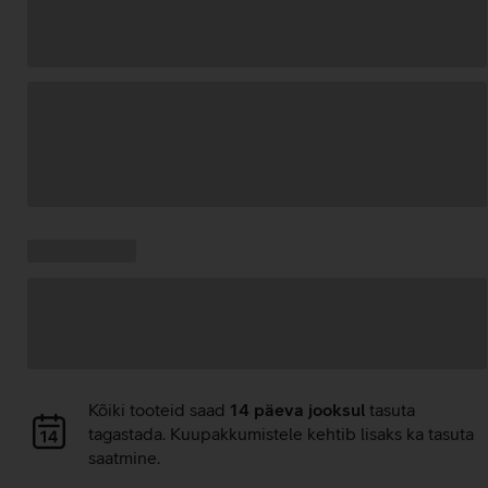
Andmete
laadimine
Kampaania
Andmete
pakkumised:
laadimine
Andmete
Kõiki tooteid saad
14 päeva jooksul
tasuta
laadimine
tagastada. Kuupakkumistele kehtib lisaks ka tasuta
saatmine.