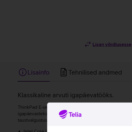
Lisan võrdlusesse
Lisainfo
Tehnilised andmed
Lisainfo
Klassikaline arvuti igapäevatööks.
ThinkPad E‑seeria sülearvuti sobib hästi nii koju kui ka 
igapäevasteks tööülesanneteks ning lai valik ühendus
taustvalgustusega klaviatuur ja füüsilise kattega sule
Intel Core Ultra 5 228V protsessor.