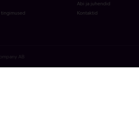
Abi ja juhendid
 tingimused
Kontaktid
 Company AB
ekkis