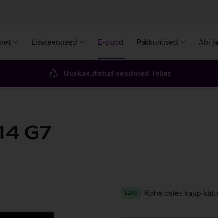
rnet
Lisateenused
E-pood
Pakkumised
Abi j
Uuskasutatud seadmed
Telias
14 G7
Kohe ostes kaup kätt
Laos