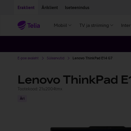
Liigu edasi põhisisu juurde
Ligipääsetavus
Eraklient
Äriklient
Iseteenindus
Mobiil
TV ja striiming
Inte
E-poe avaleht
Sülearvutid
Lenovo ThinkPad E14 G7
Lenovo ThinkPad E
Tootekood: 21u2004tmx
Äri