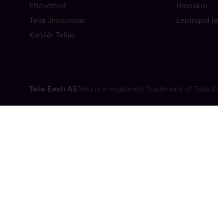
Ettevõttest
Hinnakiri
Telia ühiskonnas
Lepingud ja
Karjäär Telias
Telia Eesti AS
Telia is a registered Trademark of Telia
Vabandame, t