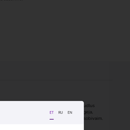
miiniumist kaane‑ ja põhjakorpus, piisav jõudlus
u toitenuppu integreeritud sõrmejäljelugeja,
ET
RU
EN
eratsioonisüsteemil, mis on ärikasutuseks sobivaim.