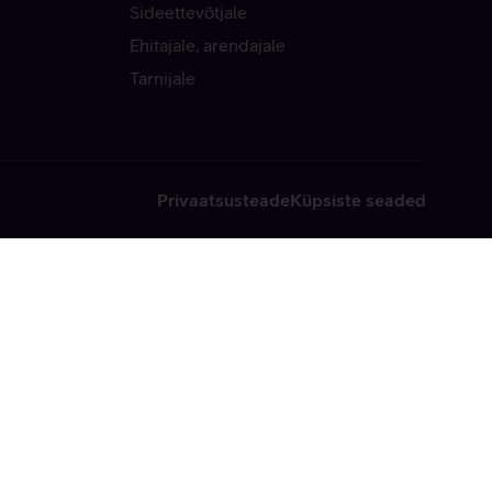
Sideettevõtjale
Ehitajale, arendajale
Tarnijale
Privaatsusteade
Küpsiste seaded