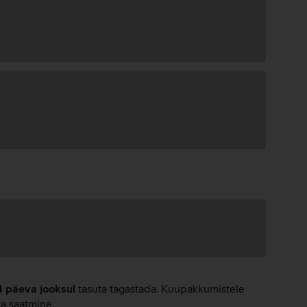
4 päeva jooksul
tasuta tagastada. Kuupakkumistele
ta saatmine.