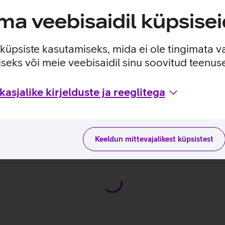
a veebisaidil küpsisei
eldumisvastase kattega ekraan.
e küpsiste kasutamiseks, mida ei ole tingimata v
seks või meie veebisaidil sinu soovitud teenu
asjalike kirjelduste ja reeglitega
a kasutusviisidega tootja kodulehel
 E14 G7_EST
Keeldun mittevajalikest küpsistest