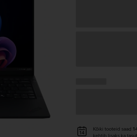
Andmete
laadimine
Kampaania
Andmete
pakkumised:
laadimine
Andmete
Kõiki tooteid saad
1
laadimine
kehtib lisaks ka tasu