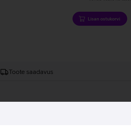
Lisan ostukorvi
Toote saadavus
kontorisse. Sellel on klassikaline ja vastupidav disain, tugev alu
pesasid. Kasutamist muudavad mugavaks nutikad lahendused nag
tav veebikaamera. Sülearvuti töötab Microsoft Windows 11 Pro op