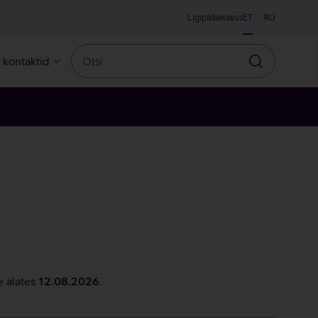
Ligipääsetavus
ET
RU
Otsi
a kontaktid
Otsin
e alates
12.08.2026
.