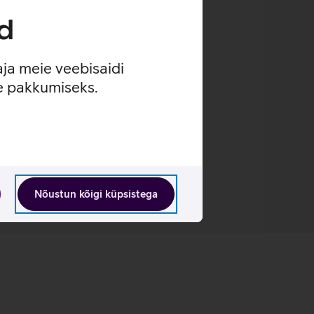
d
aja meie veebisaidi
se pakkumiseks.
Nõustun kõigi küpsistega