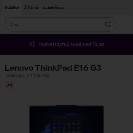
Liigu edasi põhisisu juurde
Ligipääsetavus
Eraklient
Äriklient
Iseteenindus
Otsi
Otsin
Uuskasutatud seadmed
Telias
Lenovo ThinkPad E16 G3
Tootekood: 21sr006kmx
Äri