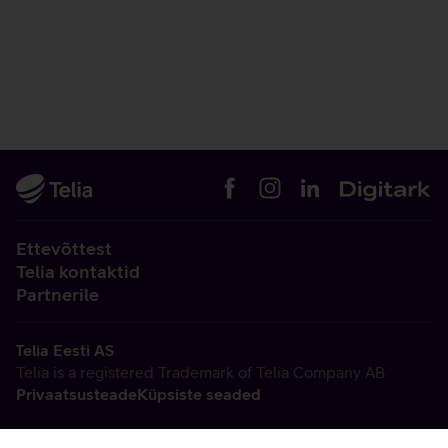
Ettevõttest
Telia kontaktid
Partnerile
Telia Eesti AS
Telia is a registered Trademark of Telia Company AB
Privaatsusteade
Küpsiste seaded