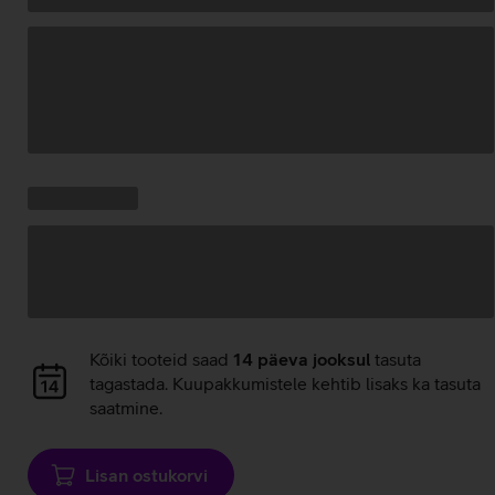
Andmete
laadimine
Kampaania
Andmete
pakkumised:
laadimine
Andmete
Kõiki tooteid saad
14 päeva jooksul
tasuta
laadimine
tagastada. Kuupakkumistele kehtib lisaks ka tasuta
saatmine.
Lisan ostukorvi