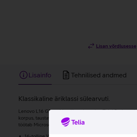
Lisan võrdlusesse
Lisainfo
Tehnilised andmed
Lisainfo
Klassikaline äriklassi sülearvuti.
Lenovo L16 G2 on 16-tollise ekraaniga ThinkPad seeria
korpus, taustavalgustusega klaviatuur ning suurel hulga
töötab Microsoft Windows 11 Pro operatsioonisüsteemil
16-tolline WUXGA (1920 x 1200 pikslit) IPS 400-nit