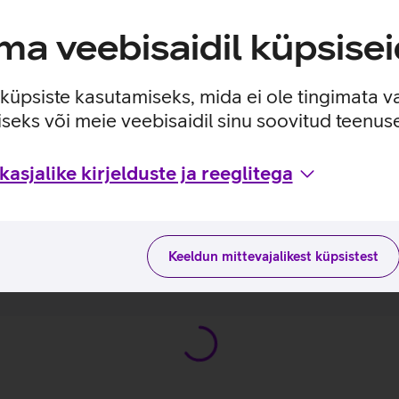
a veebisaidil küpsisei
e küpsiste kasutamiseks, mida ei ole tingimata v
seks või meie veebisaidil sinu soovitud teenu
asjalike kirjelduste ja reeglitega
a kasutusviisidega tootja kodulehel
 L16 G2_EST
Keeldun mittevajalikest küpsistest