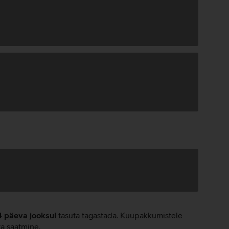
4 päeva jooksul
tasuta tagastada. Kuupakkumistele
ta saatmine.