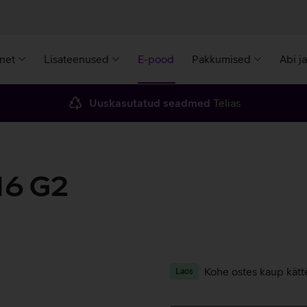
rnet
Lisateenused
E-pood
Pakkumised
Abi j
Uuskasutatud seadmed
Telias
16 G2
Kohe ostes kaup kätt
Laos