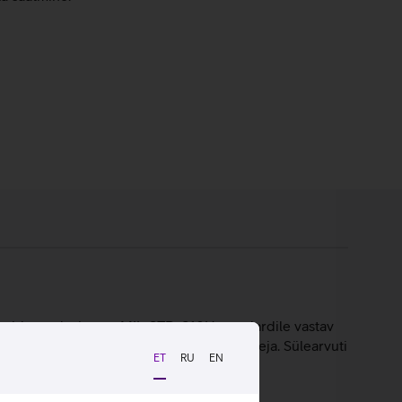
uluvaid omadusi nagu MIL-STD-810H standardile vastav
klaviatuur ja sisseehitatud ID-kaardi lugeja. Sülearvuti
ET
RU
EN