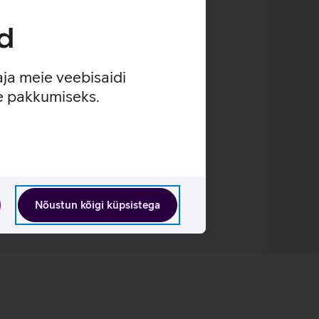
d
aja meie veebisaidi
se pakkumiseks.
Nõustun kõigi küpsistega