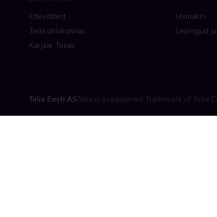
Ettevõttest
Hinnakiri
Telia ühiskonnas
Lepingud ja
Karjäär Telias
Telia Eesti AS
Telia is a registered Trademark of Telia