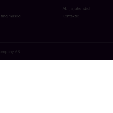
Abi ja juhendid
 tingimused
Kontaktid
 Company AB