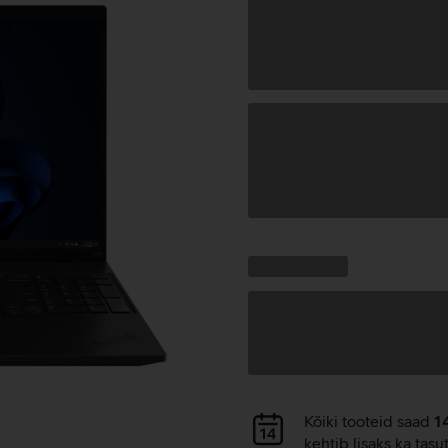
Andmete
laadimine
Kampaania
Andmete
pakkumised:
laadimine
Andmete
Kõiki tooteid saad
1
laadimine
kehtib lisaks ka tasu