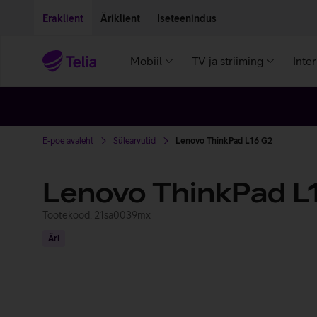
Liigu edasi põhisisu juurde
Ligipääsetavus
Eraklient
Äriklient
Iseteenindus
Mobiil
TV ja striiming
Inte
E-poe avaleht
Sülearvutid
Lenovo ThinkPad L16 G2
Lenovo ThinkPad L
Tootekood: 21sa0039mx
Äri