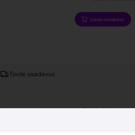
Lisan ostukorvi
Toote saadavus
 sülearvuti, mis pakub kõiki klassikalise ThinkPad'i juurde ku
l erinevaid liideseid. Lisaks on seadmel eraldi numbriklahvidega 
, mis on ärikasutuseks sobivaim.
 ekraan.