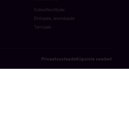
Sideettevõtjale
Ehitajale, arendajale
Tarnijale
Privaatsusteade
Küpsiste seaded