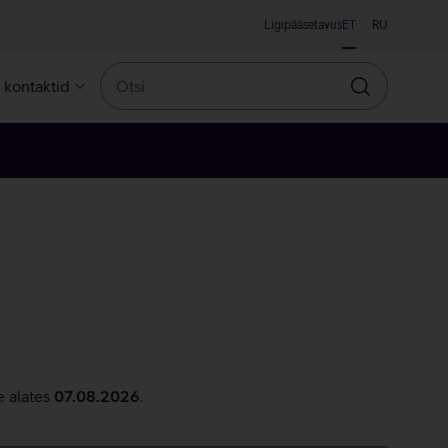
Ligipääsetavus
ET
RU
Otsi
a kontaktid
Otsin
e alates
07.08.2026
.