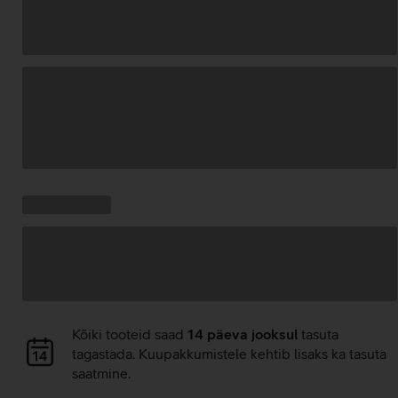
Andmete
laadimine
Kampaania
Andmete
pakkumised:
laadimine
Andmete
Kõiki tooteid saad
14 päeva jooksul
tasuta
laadimine
tagastada. Kuupakkumistele kehtib lisaks ka tasuta
saatmine.