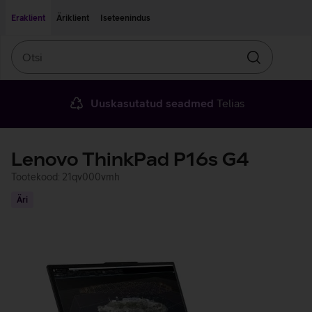
Liigu edasi põhisisu juurde
Ligipääsetavus
Eraklient
Äriklient
Iseteenindus
Otsi
Otsin
Uuskasutatud seadmed
Telias
Lenovo ThinkPad P16s G4
Tootekood: 21qv000vmh
Äri