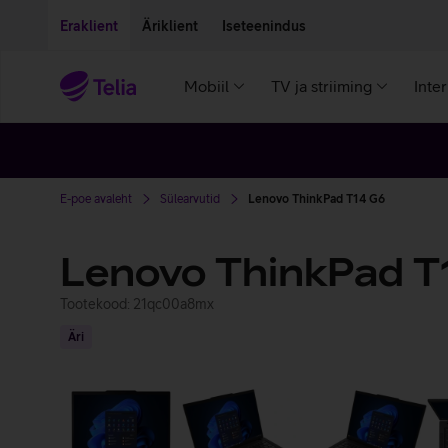
Liigu edasi põhisisu juurde
Ligipääsetavus
Eraklient
Äriklient
Iseteenindus
Mobiil
TV ja striiming
Inte
E-poe avaleht
Sülearvutid
Lenovo ThinkPad T14 G6
Lenovo ThinkPad T
Tootekood: 21qc00a8mx
Äri