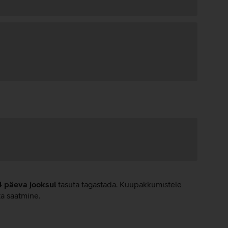
4 päeva jooksul
tasuta tagastada. Kuupakkumistele
ta saatmine.