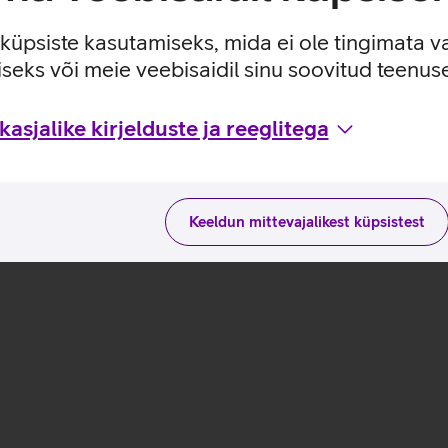
e küpsiste kasutamiseks, mida ei ole tingimata v
seks või meie veebisaidil sinu soovitud teenu
a kasutusviisidega tootja kodulehel
 T14 G6_EST
asjalike kirjelduste ja reeglitega
Keeldun mittevajalikest küpsistest