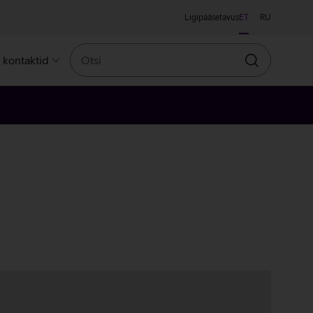
Ligipääsetavus
ET
RU
Otsi
a kontaktid
Otsin