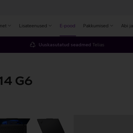
rnet
Lisateenused
E-pood
Pakkumised
Abi j
Uuskasutatud seadmed
Telias
14 G6