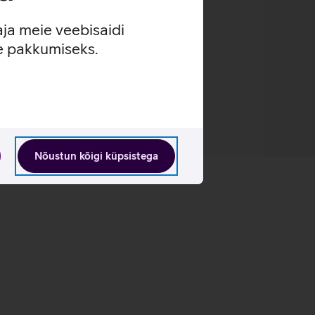
aja meie veebisaidi
se pakkumiseks.
Nõustun kõigi küpsistega