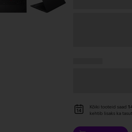
Andmete
laadimine
Kampaania
Andmete
pakkumised:
laadimine
Andmete
Kõiki tooteid saad
1
laadimine
kehtib lisaks ka tasu