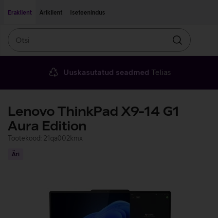
Liigu edasi põhisisu juurde
Ligipääsetavus
Eraklient
Äriklient
Iseteenindus
Otsi
Otsin
Uuskasutatud seadmed
Telias
Lenovo ThinkPad X9-14 G1
Aura Edition
Tootekood: 21qa002kmx
Äri