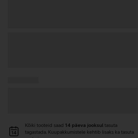
Andmete
laadimine
Kampaania
Andmete
pakkumised:
laadimine
Andmete
Kõiki tooteid saad
14 päeva jooksul
tasuta
laadimine
tagastada. Kuupakkumistele kehtib lisaks ka tasuta