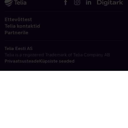
Ettevõttest
Telia kontaktid
Partnerile
Telia Eesti AS
Telia is a registered Trademark of Telia Company AB
Privaatsusteade
Küpsiste seaded