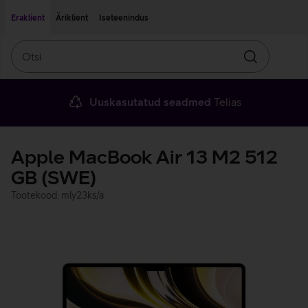
Liigu edasi põhisisu juurde
Ligipääsetavus
Eraklient
Äriklient
Iseteenindus
Otsi
Otsin
Uuskasutatud seadmed
Telias
Apple MacBook Air 13 M2 512
GB (SWE)
Tootekood: mly23ks/a