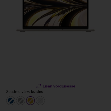
Lisan võrdlusesse
Seadme värv:
kuldne
tumesinine
hall
kuldne
hõbedane