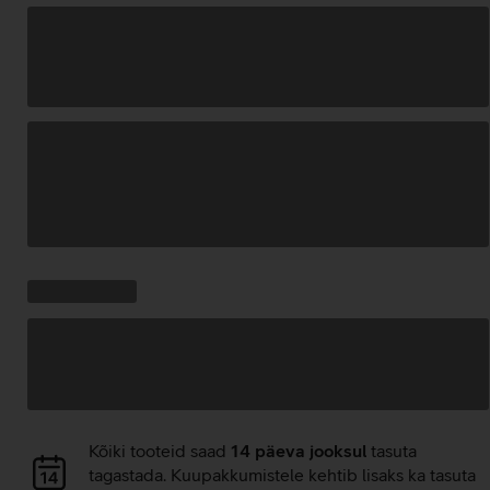
Andmete
laadimine
Kampaania
Andmete
pakkumised:
laadimine
Andmete
Kõiki tooteid saad
14 päeva jooksul
tasuta
laadimine
tagastada. Kuupakkumistele kehtib lisaks ka tasuta