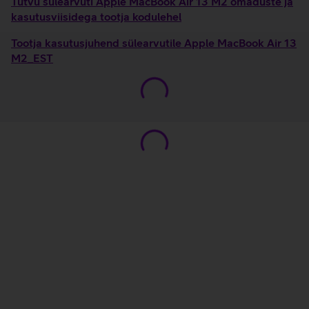
Tutvu sülearvuti Apple MacBook Air 13 M2 omaduste ja
kasutusviisidega tootja kodulehel
Tootja kasutusjuhend sülearvutile Apple MacBook Air 13
M2_EST