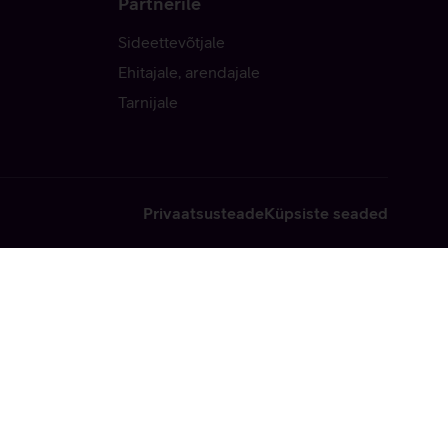
Partnerile
Sideettevõtjale
Ehitajale, arendajale
Tarnijale
Privaatsusteade
Küpsiste seaded