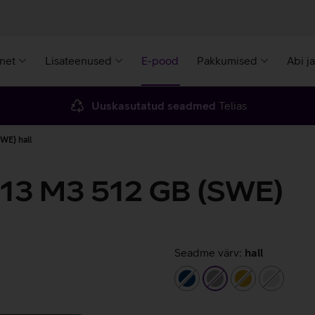
rnet
Lisateenused
E-pood
Pakkumised
Abi j
Uuskasutatud seadmed
Telias
WE) hall
 13 M3 512 GB (SWE)
Seadme värv:
hall
tumesinine
hall
kuldne
hõbeda