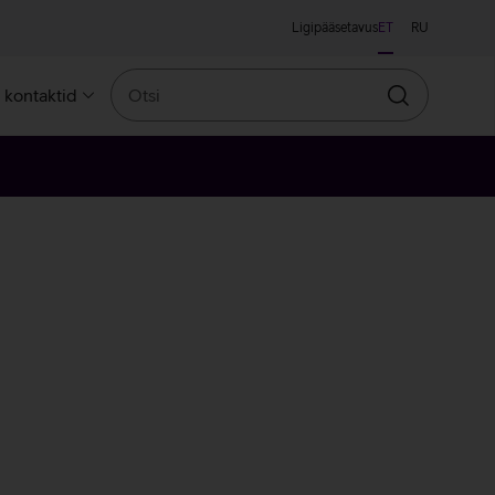
Ligipääsetavus
ET
RU
Otsi
a kontaktid
Otsin
ne