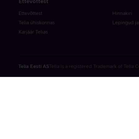
Ettevõttest
Ettevõttest
Hinnakiri
Telia ühiskonnas
Lepingud ja
Karjäär Telias
Telia Eesti AS
Telia is a registered Trademark of Telia