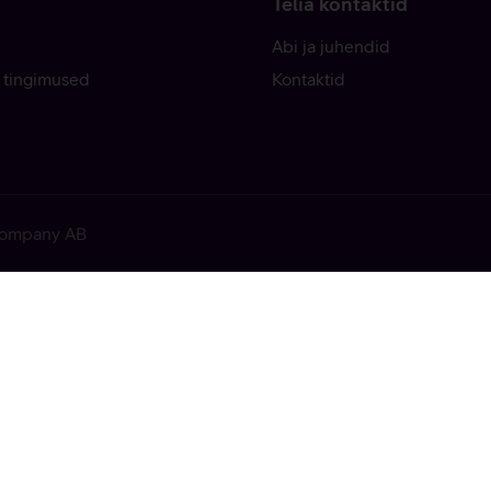
Telia kontaktid
Abi ja juhendid
 tingimused
Kontaktid
 Company AB