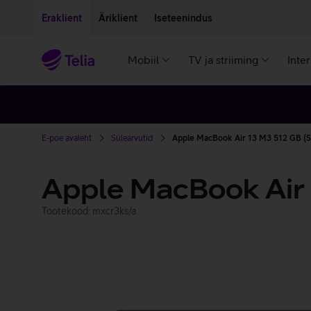
Liigu edasi põhisisu juurde
Ligipääsetavus
Eraklient
Äriklient
Iseteenindus
Mobiil
TV ja striiming
Inte
E-poe avaleht
Sülearvutid
Apple MacBook Air 13 M3 512 GB (S
Apple MacBook Air
Tootekood: mxcr3ks/a