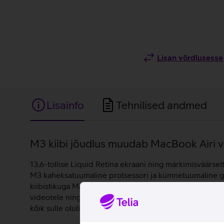
Lisan võrdlusesse
Lisainfo
Tehnilised andmed
Lisainfo
M3 kiibi jõudlus muudab MacBook Airi 
13,6-tollise Liquid Retina ekraani ning märkimisväärsel
M3 kaheksatuumaline protsessori ja kümnetuumaline gr
kiibistikuga MacBook Air arvutiga võimalik ühendada ka
videotele ning arvukatele rakendustele. Apple MacBook A
kõik sulle olulised tööd saavad tehtud. Surfa interneti