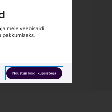
d
aja meie veebisaidi
se pakkumiseks.
Nõustun kõigi küpsistega