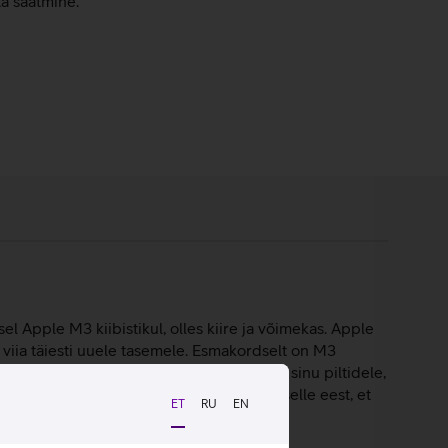
ta saatmine.
l Apple M3 kiibistikul, olles kiire ja võimekas. Apple
iia täiesti uuele tasemele. Esmakordselt on M3
ketas pakuvad rikkalikku salvestusruumi sinu piltidele,
-tollise ekraaniga sülearvuti hoolitseb selle eest, et
ET
RU
EN