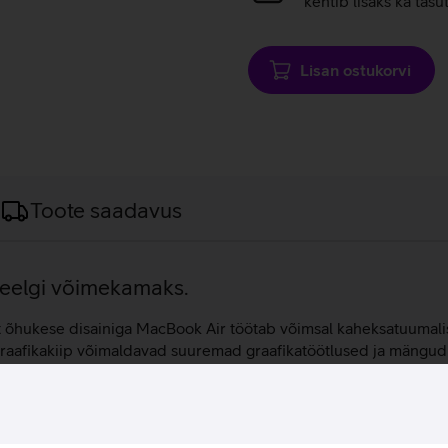
kehtib lisaks ka tasu
Lisan ostukorvi
Toote saadavus
veelgi võimekamaks.
t õhukese disainiga MacBook Air töötab võimsal kaheksatuumalise
aafikakiip võimaldavad suuremad graafikatöötlused ja mängud v
 kuni kaks välist kuvarit. 16 GB põhimälu ja 512 GB mahuga SSD 
ir M3 sülearvutil on pikk aku kestvus, mis on kuni 18 tundi. 13,6
s, mängi mänge ja naudi meelelahutust igal pool.