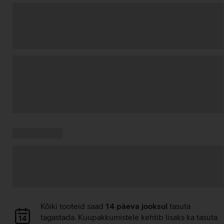
Andmete
laadimine
Kampaania
Andmete
pakkumised:
laadimine
Andmete
Kõiki tooteid saad
14 päeva jooksul
tasuta
laadimine
tagastada. Kuupakkumistele kehtib lisaks ka tasuta