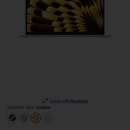
Lisan võrdlusesse
Seadme värv:
kuldne
tumesinine
hall
kuldne
hõbedane