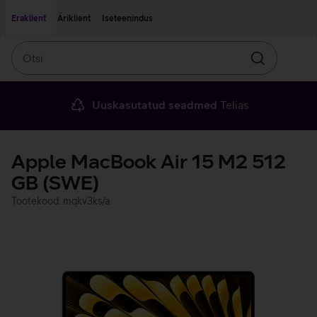
Liigu edasi põhisisu juurde
Ligipääsetavus
Eraklient
Äriklient
Iseteenindus
Otsi
Otsin
Uuskasutatud seadmed
Telias
Apple MacBook Air 15 M2 512
GB (SWE)
Tootekood: mqkv3ks/a