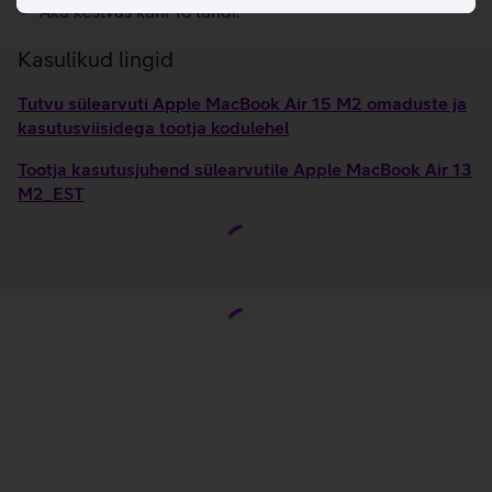
Aku kestvus kuni 18 tundi.
Kasulikud lingid
Tutvu sülearvuti Apple MacBook Air 15 M2 omaduste ja
kasutusviisidega tootja kodulehel
Tootja kasutusjuhend sülearvutile Apple MacBook Air 13
M2_EST