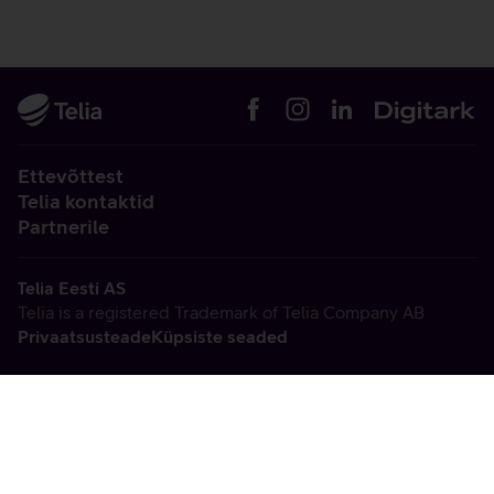
Ettevõttest
Telia kontaktid
Partnerile
Telia Eesti AS
Telia is a registered Trademark of Telia Company AB
Privaatsusteade
Küpsiste seaded