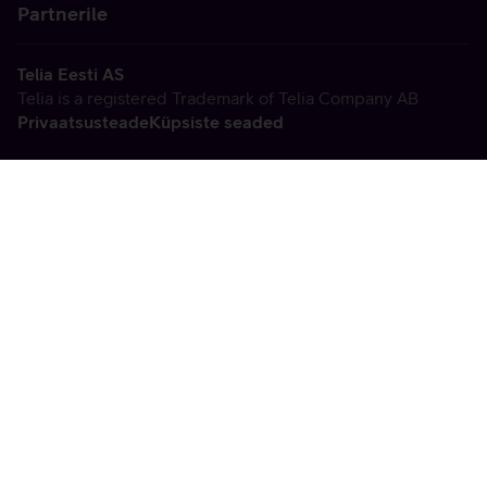
Partnerile
Telia Eesti AS
Telia is a registered Trademark of Telia Company AB
Privaatsusteade
Küpsiste seaded
Vabandame, tekkis
tehniline viga