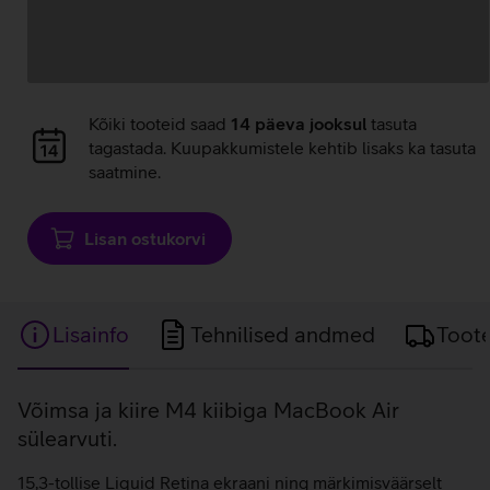
Andmete
Kõiki tooteid saad
14 päeva jooksul
tasuta
laadimine
tagastada. Kuupakkumistele kehtib lisaks ka tasuta
saatmine.
Lisan ostukorvi
Lisainfo
Tehnilised andmed
Toot
Lisainfo
Võimsa ja kiire M4 kiibiga MacBook Air
sülearvuti.
15,3-tollise Liquid Retina ekraani ning märkimisväärselt