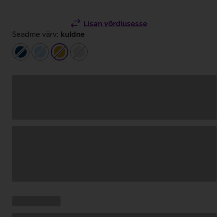
Lisan võrdlusesse
Seadme värv:
kuldne
tumesinine
helesinine
kuldne
hõbedane
Andmete
laadimine
Kampaania
Andmete
pakkumised:
laadimine