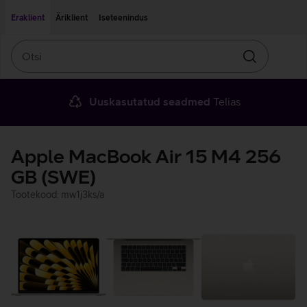
Liigu edasi põhisisu juurde
Ligipääsetavus
Eraklient
Äriklient
Iseteenindus
Otsi
Otsin
Uuskasutatud seadmed
Telias
Apple MacBook Air 15 M4 256
GB (SWE)
Tootekood: mw1j3ks/a