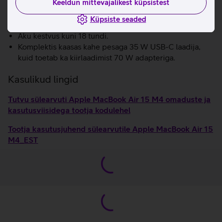
Keeldun mittevajalikest küpsistest
Atmos tehnoloogiaga, et saaksid muusikat ja filme
nautida kolmemõõtmelise helipildiga.
Küpsiste seaded
Kiire WiFi 6E.
Aku kestvus kuni 18 tundi.
Komplektis kaasas kahe pesaga 35 W USB-C laadija,
kuid toetab ka kiirlaadimist 70 W adapteriga.
Kasulikud lingid
Tutvu sülearvuti Apple MacBook Air 15 M4 omaduste ja
kasutusviisidega tootja kodulehel
Tootja kasutusjuhend sülearvutile Apple MacBook Air 15
M4_EST