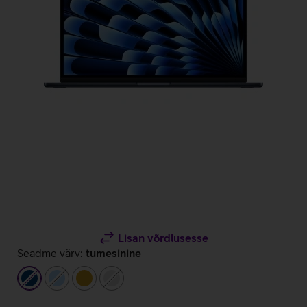
Lisan võrdlusesse
Seadme värv:
tumesinine
tumesinine
helesinine
kuldne
hõbedane