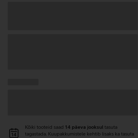
Andmete
laadimine
Kampaania
Andmete
pakkumised:
laadimine
Andmete
Kõiki tooteid saad
14 päeva jooksul
tasuta
laadimine
tagastada. Kuupakkumistele kehtib lisaks ka tasuta