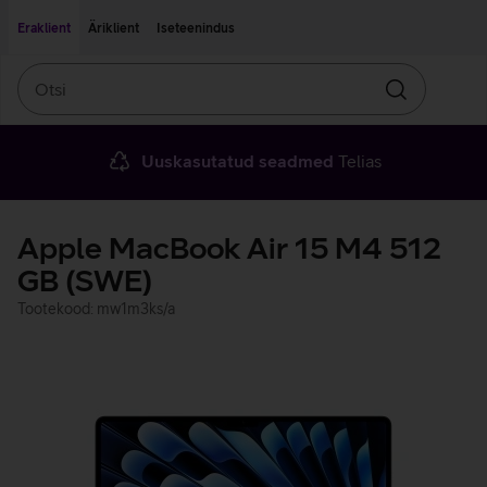
Liigu edasi põhisisu juurde
Ligipääsetavus
Eraklient
Äriklient
Iseteenindus
Otsi
Otsin
Uuskasutatud seadmed
Telias
Apple MacBook Air 15 M4 512
GB (SWE)
Tootekood: mw1m3ks/a