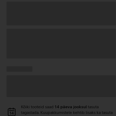
Andmete
laadimine
Kampaania
Andmete
pakkumised:
laadimine
Andmete
Kõiki tooteid saad
14 päeva jooksul
tasuta
laadimine
tagastada. Kuupakkumistele kehtib lisaks ka tasuta