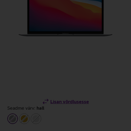
Lisan võrdlusesse
Seadme värv:
hall
hall
kuldne
hõbedane