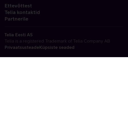
Ettevõttest
Telia kontaktid
Partnerile
Telia Eesti AS
Telia is a registered Trademark of Telia Company AB
Privaatsusteade
Küpsiste seaded