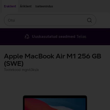
Liigu edasi põhisisu juurde
Ligipääsetavus
Eraklient
Äriklient
Iseteenindus
Otsi
Otsin
Uuskasutatud seadmed
Telias
Apple MacBook Air M1 256 GB
(SWE)
Tootekood: mgn63ks/a