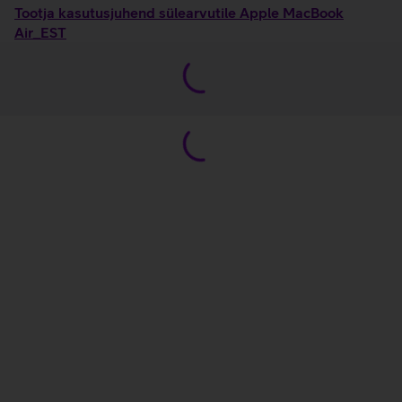
Tootja kasutusjuhend sülearvutile Apple MacBook
Air_EST