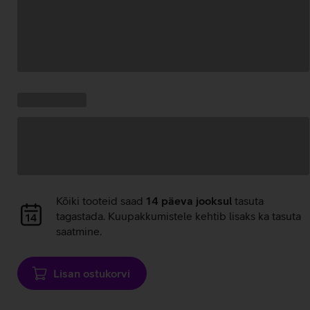
Andmete
laadimine
Kampaania
Andmete
pakkumised:
laadimine
Andmete
Kõiki tooteid saad
14 päeva jooksul
tasuta
laadimine
tagastada. Kuupakkumistele kehtib lisaks ka tasuta
saatmine.
Lisan ostukorvi