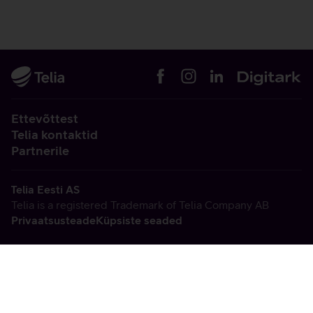
Ettevõttest
Telia kontaktid
Partnerile
Telia Eesti AS
Telia is a registered Trademark of Telia Company AB
Privaatsusteade
Küpsiste seaded