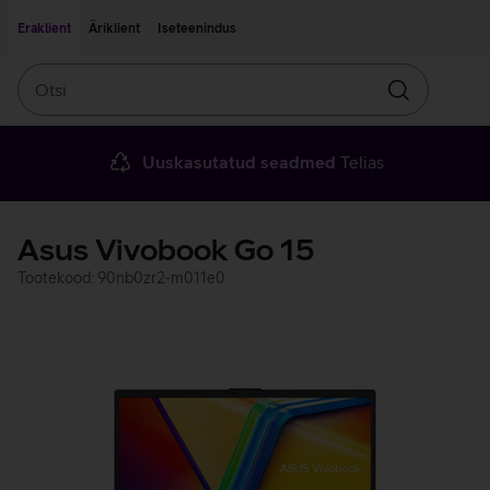
Liigu edasi põhisisu juurde
Ligipääsetavus
Eraklient
Äriklient
Iseteenindus
Otsi
Otsin
Uuskasutatud seadmed
Telias
Asus Vivobook Go 15
Tootekood: 90nb0zr2-m011e0