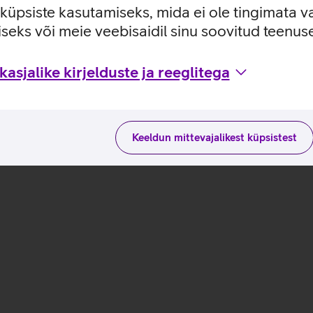
e küpsiste kasutamiseks, mida ei ole tingimata v
seks või meie veebisaidil sinu soovitud teenu
uste ja kasutusviisidega tootja kodulehel
asjalike kirjelduste ja reeglitega
Keeldun mittevajalikest küpsistest