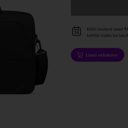
Andmete
laadimine
Andmete
Kõiki tooteid saad
1
laadimine
kehtib lisaks ka tasu
Lisan ostukorvi