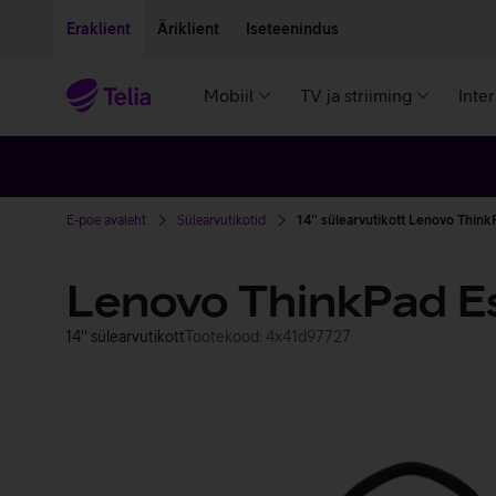
Liigu edasi põhisisu juurde
Ligipääsetavus
Eraklient
Äriklient
Iseteenindus
Mobiil
TV ja striiming
Inte
E-poe avaleht
Sülearvutikotid
14'' sülearvutikott Lenovo Think
Lenovo ThinkPad Es
14'' sülearvutikott
Tootekood: 4x41d97727