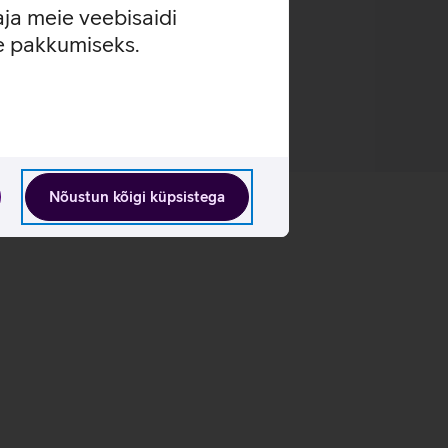
aja meie veebisaidi
se pakkumiseks.
Nõustun kõigi küpsistega