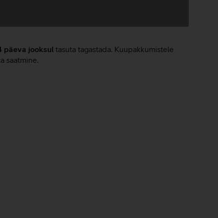
4 päeva jooksul
tasuta tagastada. Kuupakkumistele
ta saatmine.