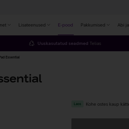
rnet
Lisateenused
E-pood
Pakkumised
Abi j
Uuskasutatud seadmed
Telias
Pad Essential
sential
Kohe ostes kaup kätt
Laos