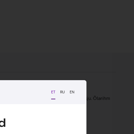
ET
RU
EN
s mahutab laadijat ja teisi väärtuslikke asju. Õlarihm
d