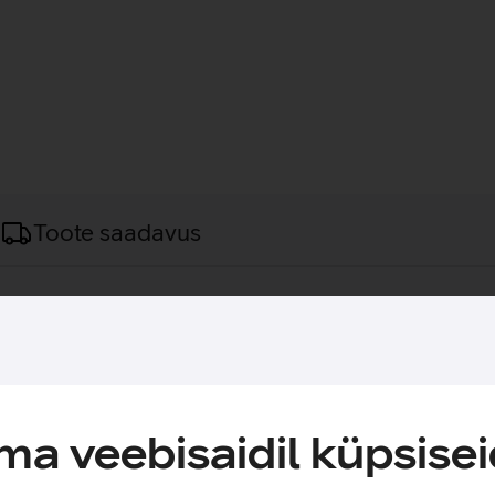
Toote saadavus
s kasutamiseks.
rvuti. Mugavust lisab hõlpsasti kasutatav lukuga eesmine tasku, mi
saks on koti tagaküljel olemas kinnitus reisikohvrile.
a veebisaidil küpsisei