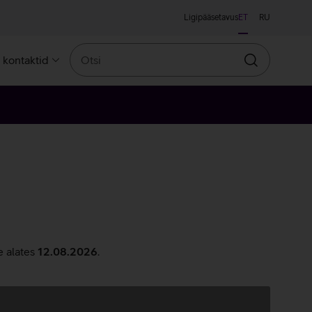
Ligipääsetavus
ET
RU
Otsi
a kontaktid
Otsin
e alates
12.08.2026
.