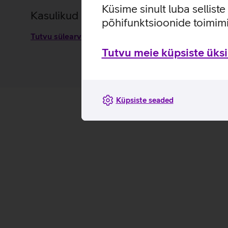
Küsime sinult luba sellist
Kasulikud lingid
põhifunktsioonide toimimi
Tutvu sülearvutikoti Lenovo ThinkPad Essential omad
Tutvu meie küpsiste üksik
Küpsiste seaded