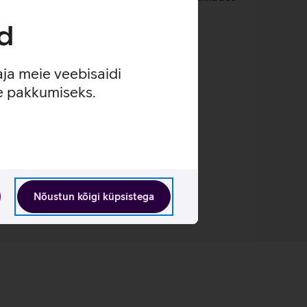
d
aja meie veebisaidi
oma taskutes.
se pakkumiseks.
mustes.
Nõustun kõigi küpsistega