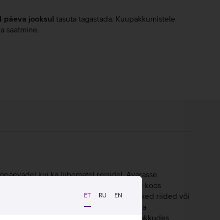
4 päeva jooksul
tasuta tagastada. Kuupakkumistele
ta saatmine.
öpäevadel kui ka lühematel reisidel. Avarasse
mendatud taskud. Eesmise tõmblukuga tasku koos
PU-tasku võimaldab mugavalt eraldada niisked riided või
ET
RU
EN
oodriga väärisesemetasku kaitseb telefoni ja
nist, millel on PFC-vaba veekindel kate, pakkudes