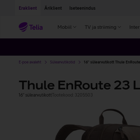
Liigu edasi põhisisu juurde
Ligipääsetavus
Eraklient
Äriklient
Iseteenindus
Mobiil
TV ja striiming
Inte
E-poe avaleht
Sülearvutikotid
16'' sülearvutikott Thule EnRou
Thule EnRoute 23 
16'' sülearvutikott
Tootekood: 3205503