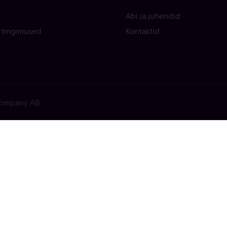
Abi ja juhendid
 tingimused
Kontaktid
 Company AB