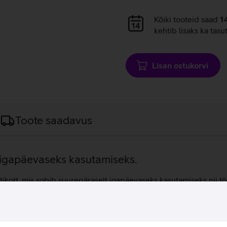
Andmete
Kõiki tooteid saad
1
laadimine
kehtib lisaks ka tasu
Lisan ostukorvi
Toote saadavus
t igapäevaseks kasutamiseks.
kott, mis sobib suurepäraselt igapäevaseks kasutamiseks nii tö
arvuti ja igapäevased tarvikud, mida kaitsevad tõstetud ja peh
t hoida, samal ajal kui teises sektsioonis paiknev veekindel T
 treeningule minnes kui ka nädalavahetuse väljasõitudel. Pehme v
sti leitavaks. Seljakott on valmistatud vastupidavast 400D nailo