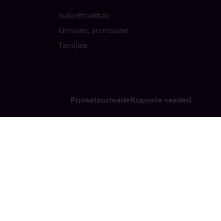
Sideettevõtjale
Ehitajale, arendajale
Tarnijale
Privaatsusteade
Küpsiste seaded