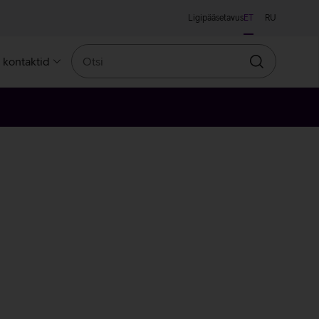
Ligipääsetavus
ET
RU
Otsi
a kontaktid
Otsin
ine
line
llane