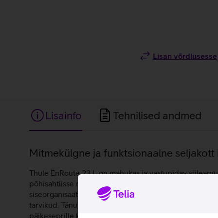
Lisan võrdlusesse
Lisainfo
Tehnilised andmed
Lisainfo
Mitmekülgne ja funktsionaalne seljakot
Thule EnRoute 23 L on mahukas ja vastupidav sülearvuti
põhisahtlisse mahub kuni 16-tolline sülearvuti, tahvel
siseorganisaatoriga aitab väiksemad esemed korrastatul
tarvikud. Tänu sellele on seljakott eriti praktiline nii
päikeseprille kriimustuste eest ning muudab need kiire