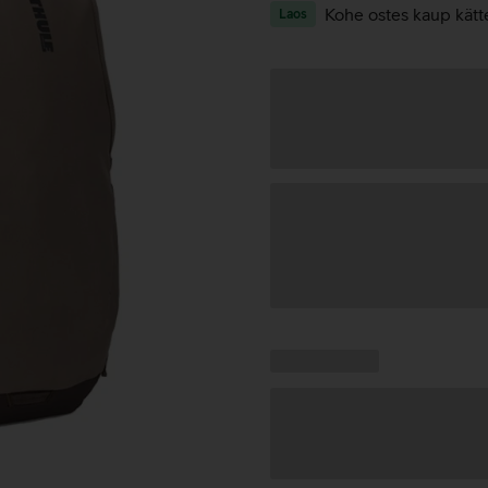
Kohe ostes kaup kätt
Laos
Andmete
laadimine
Kampaania
Andmete
pakkumised:
laadimine