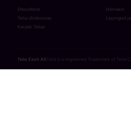
Ettevõttest
Hinnakiri
Telia ühiskonnas
Lepingud ja
Karjäär Telias
Telia Eesti AS
Telia is a registered Trademark of Telia