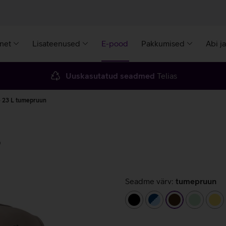
rnet
Lisateenused
E-pood
Pakkumised
Abi j
Uuskasutatud seadmed
Telias
te 23 L tumepruun
L
Seadme värv:
tumepruun
must
tumesinine/helesin
tumepruun
helerohe
ko