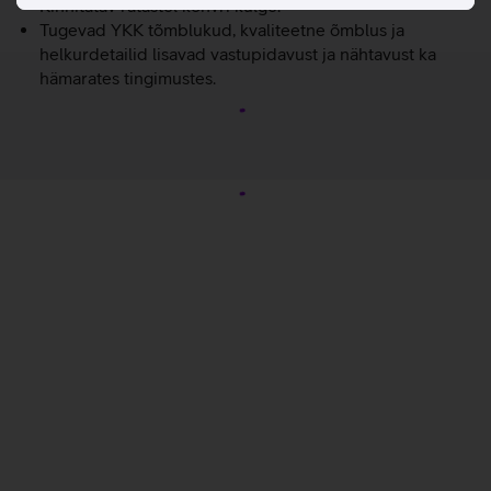
Kinnitatav ratastel kohvri külge.
Tugevad YKK tõmblukud, kvaliteetne õmblus ja
helkurdetailid lisavad vastupidavust ja nähtavust ka
hämarates tingimustes.