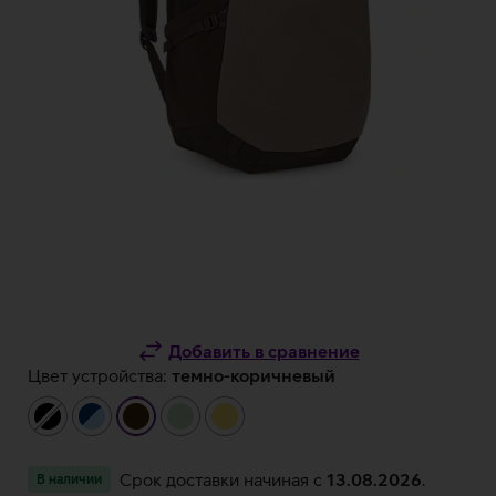
Добавить в сравнение
Цвет устройства:
темно-коричневый
чёрный
тёмно-
темно-
светло-
жёлтый
синий/
коричневый
зеленый
светло-
Срок доставки начиная c
13.08.2026
.
В наличии
синий