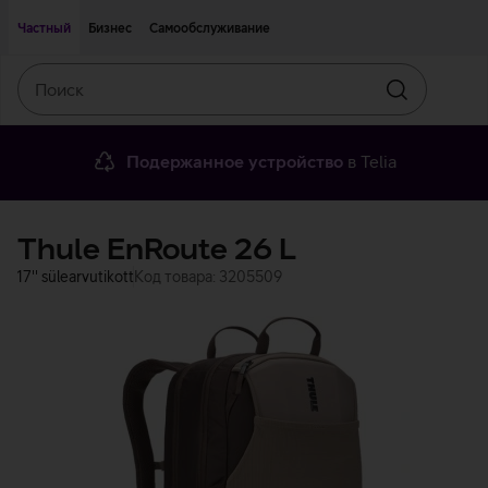
Двигаться дальше к основному контенту
Доступность
Частный
Бизнес
Самообслуживание
Поиск
Искать
Подержанное устройство
в Telia
Thule EnRoute 26 L
17'' sülearvutikott
Код товара: 3205509