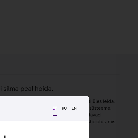
ti silma peal hoida.
e külge ning aitab need vajadusel kiiresti üles leida.
toetab Google Find Hubi ja Apple Find My süsteeme,
ET
RU
EN
gnaali, mida läheduses olevad seadmed suudavad
urvalisust suurendab automaatne jälgimishoiatus, mis