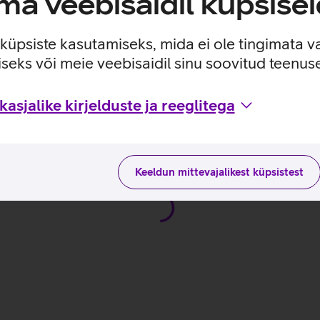
a veebisaidil küpsisei
 saaksid vajadusel aidata kadunud esemeid otsida.
e küpsiste kasutamiseks, mida ei ole tingimata v
seks või meie veebisaidil sinu soovitud teenu
asjalike kirjelduste ja reeglitega
ja kodulehel
Keeldun mittevajalikest küpsistest