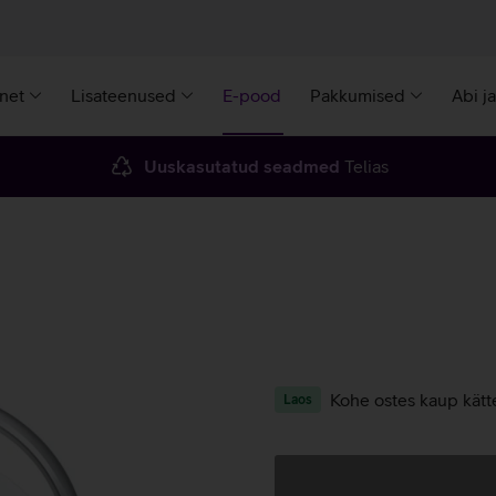
rnet
Lisateenused
E-pood
Pakkumised
Abi j
Uuskasutatud seadmed
Telias
Kohe ostes kaup kätt
Laos