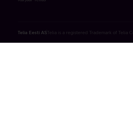
Telia Eesti AS
Telia is a registered Trademark of Telia
Vabandame, t
tehniline viga