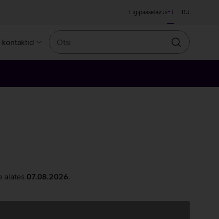
Ligipääsetavus
ET
RU
Otsi
a kontaktid
Otsin
e alates
07.08.2026
.