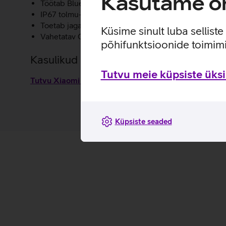
Kasutame om
Töötab Bluetooth 5.4 ühendusega.
IP67 tolmu- ja veekindel disain.
Toetab jagamist pereliikmete või sõpradega, et nad
Küsime sinult luba sellist
Vahetatav CR2032 patarei.
põhifunktsioonide toimimi
Kasulikud lingid
Tutvu meie küpsiste üksik
Tutvu Xiaomi Tag omaduste ja kasutusviisidega toot
Küpsiste seaded