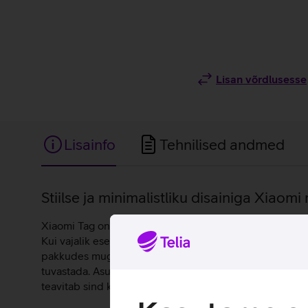
Lisan võrdlusesse
Lisainfo
Tehnilised andmed
Lisainfo
Stiilse ja minimalistliku disainiga Xiaomi 
Xiaomi Tag on kompaktne ja kerge lokaliseerija, mis sob
Kui vajalik ese peaks kaduma, saad avada vastava rake
pakkudes mugavat ja ühtset lahendust nii iOS’i kui An
tuvastada. Asukohaandmed on edastamise ajal krüpteeri
teavitab sind kohe, kui mõni tundmatu lokaliseerija lii