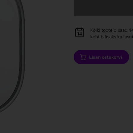
Andmete
laadimine
Andmete
Kõiki tooteid saad
1
laadimine
kehtib lisaks ka tasu
Lisan ostukorvi