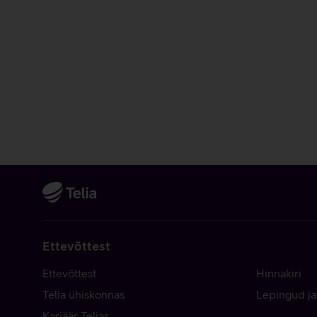
Ettevõttest
Ettevõttest
Hinnakiri
Telia ühiskonnas
Lepingud ja
Karjäär Telias