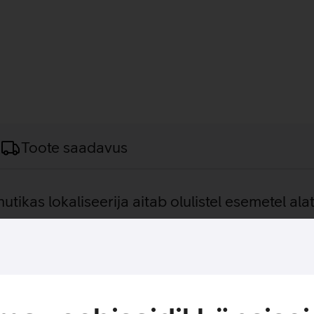
Toote saadavus
nutikas lokaliseerija aitab olulistel esemetel ala
ib kinnitamiseks võtmete, koti, pagasi või muude oluliste esemet
nduse ning vaadata selle viimast teadaolevat asukohta. Seade 
droidi kasutajatele. Xiaomi Tag edastab turvalise Bluetooth-si
tud, tagades, et ainult sina näed oma eseme täpset asukohta. T
gub sinuga pikema aja jooksul kaasa.