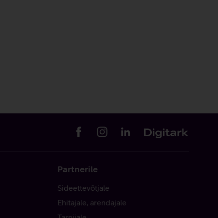
Partnerile
Sideettevõtjale
Ehitajale, arendajale
Tarnijale