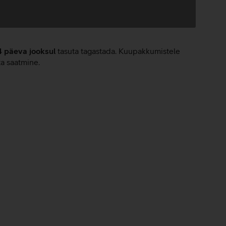
4 päeva jooksul
tasuta tagastada. Kuupakkumistele
ta saatmine.