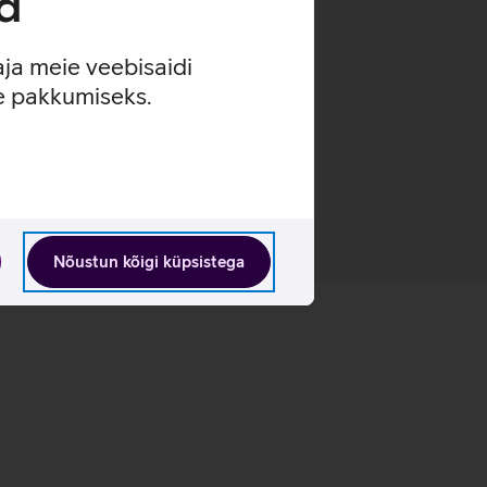
d
aja meie veebisaidi
se pakkumiseks.
Nõustun kõigi küpsistega