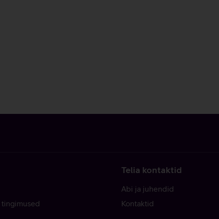
Telia kontaktid
Abi ja juhendid
 tingimused
Kontaktid