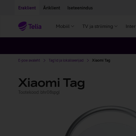
Liigu edasi põhisisu juurde
Ligipääsetavus
Eraklient
Äriklient
Iseteenindus
Mobiil
TV ja striiming
Inte
E-poe avaleht
Tag'id ja lokaliseerijad
Xiaomi Tag
Xiaomi Tag
Tootekood: bhr08spgl