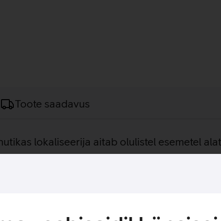
Toote saadavus
nutikas lokaliseerija aitab olulistel esemetel ala
ib kinnitamiseks võtmete, koti, pagasi või muude oluliste esemet
nduse ning vaadata selle viimast teadaolevat asukohta. Seade 
droidi kasutajatele. Xiaomi Tag edastab turvalise Bluetooth-si
tud, tagades, et ainult sina näed oma eseme täpset asukohta. T
gub sinuga pikema aja jooksul kaasa.