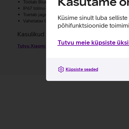
Kasutame om
Töötab Bluetooth 5.4 ühendusega.
IP67 tolmu- ja veekindel disain.
Toetab jagamist pereliikmete või sõpradega, et nad
Küsime sinult luba sellist
Vahetatav CR2032 patarei.
põhifunktsioonide toimimi
Kasulikud lingid
Tutvu meie küpsiste üksik
Tutvu Xiaomi Tag omaduste ja kasutusviisidega toot
Küpsiste seaded