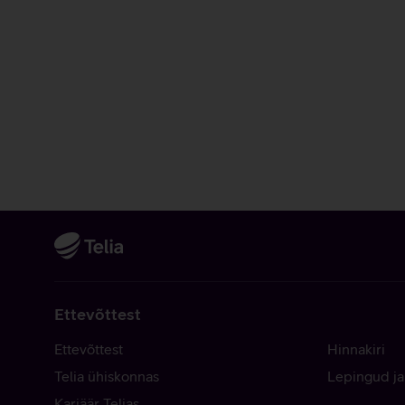
Ettevõttest
Ettevõttest
Hinnakiri
Telia ühiskonnas
Lepingud ja
Karjäär Telias