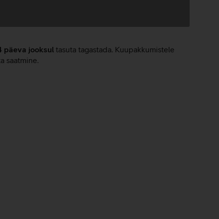
4 päeva jooksul
tasuta tagastada. Kuupakkumistele
ta saatmine.