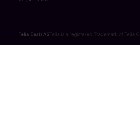
Telia Eesti AS
Telia is a registered Trademark of Telia
Vabandame, t
tehniline viga