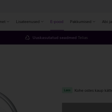
rnet
Lisateenused
E-pood
Pakkumised
Abi j
Uuskasutatud seadmed
Telias
Kohe ostes kaup kätt
Laos