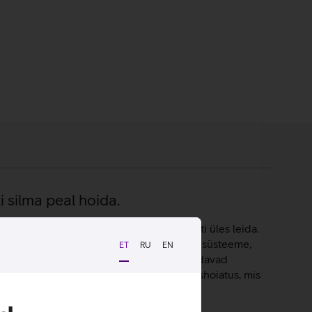
ti silma peal hoida.
e külge ning aitab need vajadusel kiiresti üles leida.
toetab Google Find Hubi ja Apple Find My süsteeme,
ET
RU
EN
gnaali, mida läheduses olevad seadmed suudavad
urvalisust suurendab automaatne jälgimishoiatus, mis