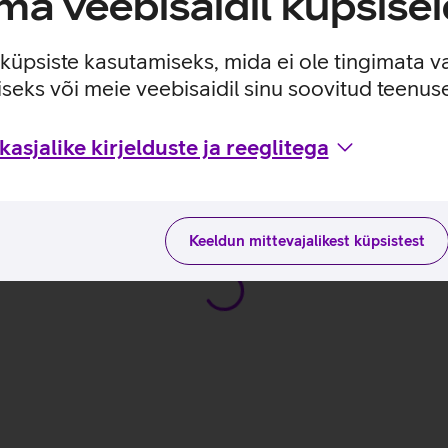
a veebisaidil küpsisei
 saaksid vajadusel aidata kadunud esemeid otsida.
e küpsiste kasutamiseks, mida ei ole tingimata v
seks või meie veebisaidil sinu soovitud teenu
asjalike kirjelduste ja reeglitega
ja kodulehel
Keeldun mittevajalikest küpsistest