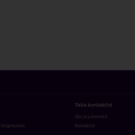
Telia kontaktid
Abi ja juhendid
 tingimused
Kontaktid