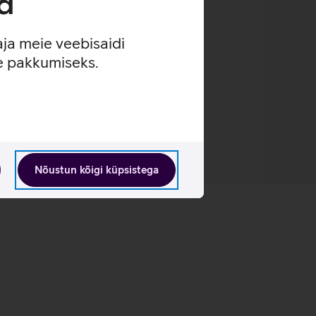
d
aja meie veebisaidi
se pakkumiseks.
Nõustun kõigi küpsistega