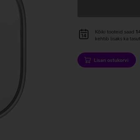
Andmete
laadimine
Andmete
Kõiki tooteid saad
1
laadimine
kehtib lisaks ka tasu
Lisan ostukorvi