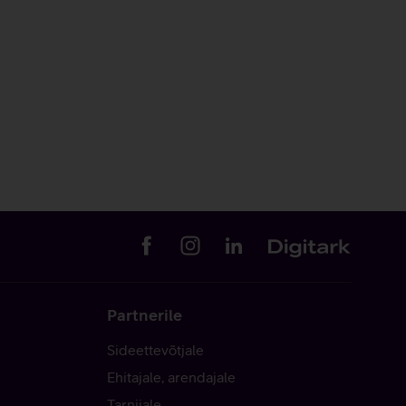
Partnerile
Sideettevõtjale
Ehitajale, arendajale
Tarnijale