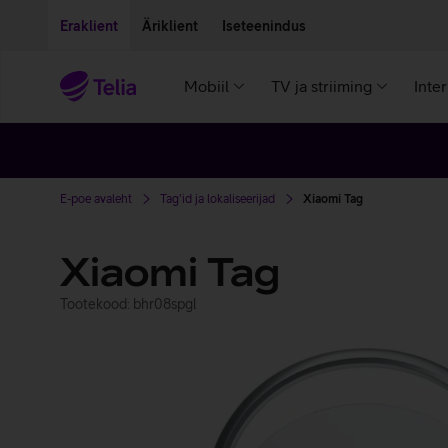
Liigu edasi põhisisu juurde
Ligipääsetavus
Eraklient
Äriklient
Iseteenindus
Mobiil
TV ja striiming
Inte
E-poe avaleht
Tag'id ja lokaliseerijad
Xiaomi Tag
Xiaomi Tag
Tootekood: bhr08spgl