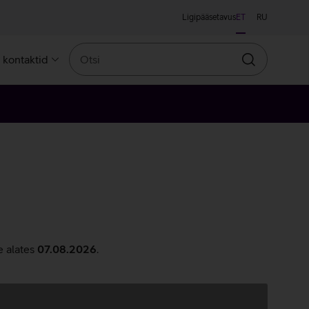
Ligipääsetavus
ET
RU
Otsi
a kontaktid
Otsin
e alates
07.08.2026
.