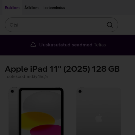
Liigu edasi põhisisu juurde
Ligipääsetavus
Eraklient
Äriklient
Iseteenindus
Otsi
Otsin
Uuskasutatud seadmed
Telias
Apple iPad 11'' (2025) 128 GB
Tootekood: md3y4hc/a