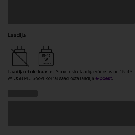
Andmete
laadimine
Laadija
15-45
W
USB PD
Laadija ei ole kaasas
. Soovituslik laadija võimsus on 15-45
W USB PD. Soovi korral saad osta laadija
e‑poest
.
Kampaania
Andmete
pakkumised:
laadimine