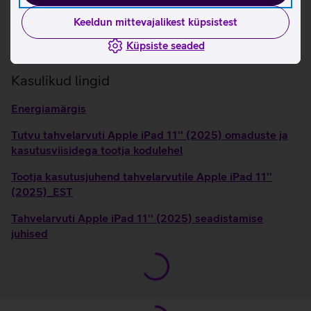
USB-C liidese abil saab ühendada nii lisaseadmeid kui
ka tahvlit laadida.
Keeldun mittevajalikest küpsistest
Ühilduvus Apple Pencil (USB-C) ja Pencil 1.
Küpsiste seaded
generatsiooni puutepliiatsiga.
Kasulikud lingid
Energiamärgis
Tutvu tahvelarvuti Apple iPad 11'' (2025) omaduste ja
kasutusviisidega tootja kodulehel
Tootja kasutusjuhend tahvelarvutile Apple iPad 11''
(2025)_EST
Tahvelarvuti Apple iPad 11'' (2025) seadistamise
juhised