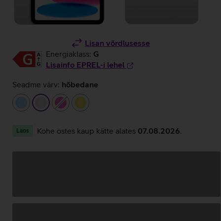
Lisan võrdlusesse
Energiaklass:
G
Lisainfo EPREL-i lehel
Seadme värv:
hõbedane
helesinine
hõbedane
roosa
kollane
Kohe ostes kaup kätte alates
07.08.2026
.
Laos