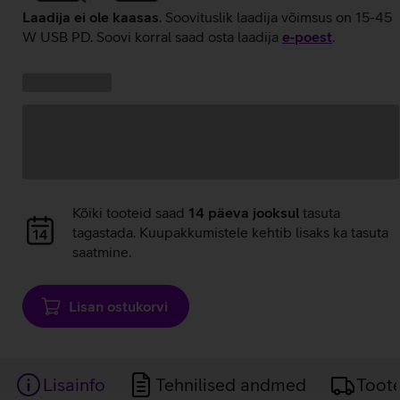
Laadija ei ole kaasas
. Soovituslik laadija võimsus on 15-45
W USB PD. Soovi korral saad osta laadija
e‑poest
.
Kampaania
Andmete
pakkumised:
laadimine
Andmete
Kõiki tooteid saad
14 päeva jooksul
tasuta
laadimine
tagastada. Kuupakkumistele kehtib lisaks ka tasuta
saatmine.
Lisan ostukorvi
Lisainfo
Tehnilised andmed
Toot