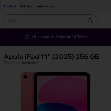
Liigu edasi põhisisu juurde
Ligipääsetavus
Eraklient
Äriklient
Iseteenindus
Otsi
Otsin
Uuskasutatud seadmed
Telias
Apple iPad 11'' (2025) 256 GB
Tootekood: md4p4hc/a