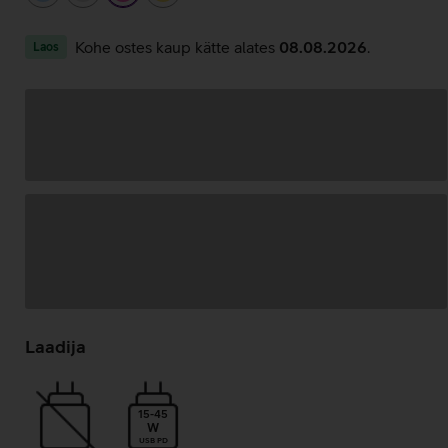
Kohe ostes kaup kätte alates
08.08.2026
.
Laos
Andmete
laadimine
Laadija
15-45
W
USB PD