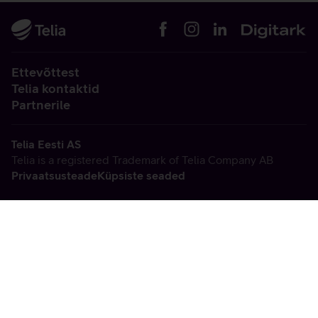
Ettevõttest
Telia kontaktid
Partnerile
Telia Eesti AS
Telia is a registered Trademark of Telia Company AB
Privaatsusteade
Küpsiste seaded