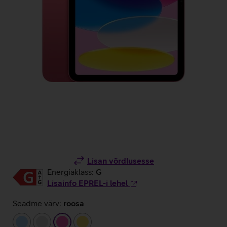
Lisan võrdlusesse
Energiaklass:
G
Lisainfo EPREL-i lehel
Seadme värv:
roosa
helesinine
hõbedane
roosa
kollane