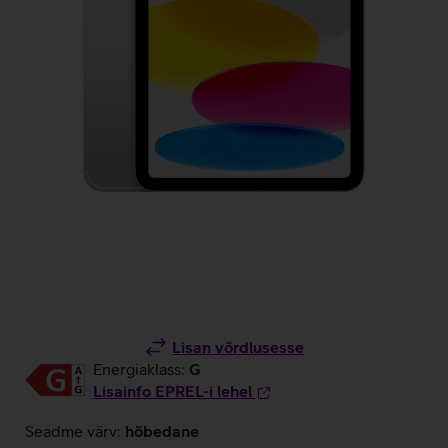
Lisan võrdlusesse
Energiaklass:
G
Lisainfo EPREL-i lehel
Seadme värv:
hõbedane