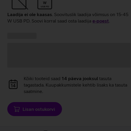
W
USB PD
Laadija ei ole kaasas
. Soovituslik laadija võimsus on 15-45
W USB PD. Soovi korral saad osta laadija
e‑poest
.
Kampaania
Andmete
pakkumised:
laadimine
Andmete
Kõiki tooteid saad
14 päeva jooksul
tasuta
laadimine
tagastada. Kuupakkumistele kehtib lisaks ka tasuta
saatmine.
Lisan ostukorvi