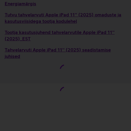
Energiamärgis
Tutvu tahvelarvuti Apple iPad 11'' (2025) omaduste ja
kasutusviisidega tootja kodulehel
Tootja kasutusjuhend tahvelarvutile Apple iPad 11''
(2025)_EST
Tahvelarvuti Apple iPad 11'' (2025) seadistamise
juhised