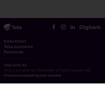
Ettevõttest
Telia kontaktid
Partnerile
Telia Eesti AS
Telia is a registered Trademark of Telia Company AB
Privaatsusteade
Küpsiste seaded