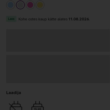
helesinine
hõbedane
roosa
kollane
Kohe ostes kaup kätte alates
11.08.2026
.
Laos
Andmete
laadimine
Laadija
15-45