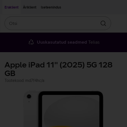
Liigu edasi põhisisu juurde
Ligipääsetavus
Eraklient
Äriklient
Iseteenindus
Otsi
Otsin
Uuskasutatud seadmed
Telias
Apple iPad 11'' (2025) 5G 128
GB
Tootekood: md7f4hc/a