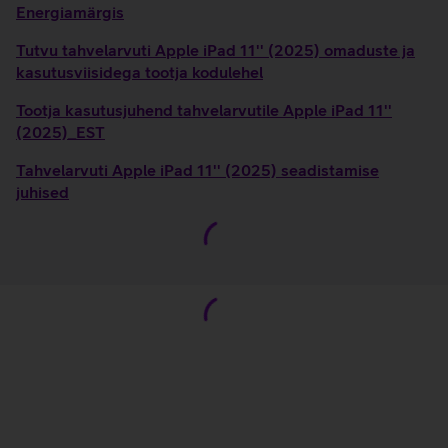
Energiamärgis
Tutvu tahvelarvuti Apple iPad 11'' (2025) omaduste ja
kasutusviisidega tootja kodulehel
Tootja kasutusjuhend tahvelarvutile Apple iPad 11''
(2025)_EST
Tahvelarvuti Apple iPad 11'' (2025) seadistamise
juhised