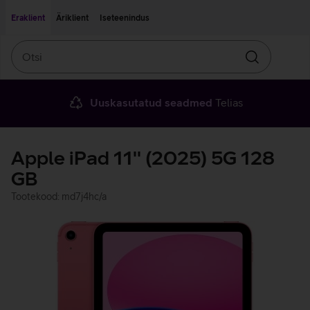
Liigu edasi põhisisu juurde
Ligipääsetavus
Eraklient
Äriklient
Iseteenindus
Otsi
Otsin
Uuskasutatud seadmed
Telias
Apple iPad 11'' (2025) 5G 128
GB
Tootekood: md7j4hc/a