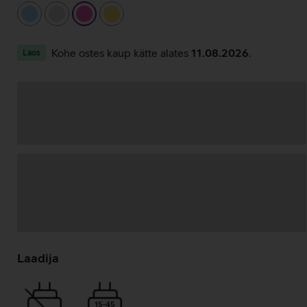
helesinine
hõbedane
roosa
kollane
Kohe ostes kaup kätte alates
11.08.2026
.
Laos
Andmete
laadimine
Laadija
15-45