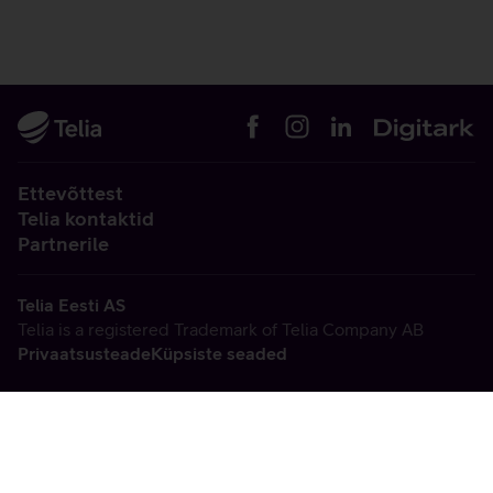
Ettevõttest
Telia kontaktid
Partnerile
Telia Eesti AS
Telia is a registered Trademark of Telia Company AB
Privaatsusteade
Küpsiste seaded