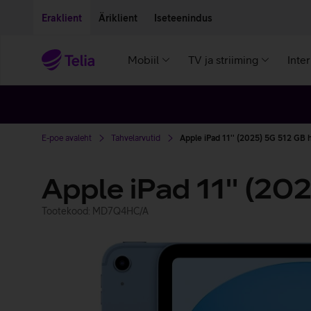
Liigu edasi põhisisu juurde
Ligipääsetavus
Eraklient
Äriklient
Iseteenindus
Mobiil
TV ja striiming
Inte
E-poe avaleht
Tahvelarvutid
Apple iPad 11'' (2025) 5G 512 GB 
Apple iPad 11'' (20
Tootekood: MD7Q4HC/A