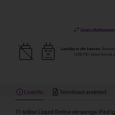
Lisan võrdlusesse
Laadija ei ole kaasas
. Soovit
15-45
USB PD. Soovi korral s
W
USB PD
Lisainfo
Tehnilised andmed
Lisainfo
11-tollise Liquid Retina ekraaniga iPad'ig