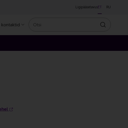
Ligipääsetavus
ET
RU
Otsi
a kontaktid
Otsin
ehel