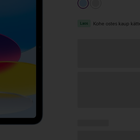
helesinine
hõbedane
Kohe ostes kaup kätt
Laos
Andmete
laadimine
Kampaania
Andmete
pakkumised:
laadimine