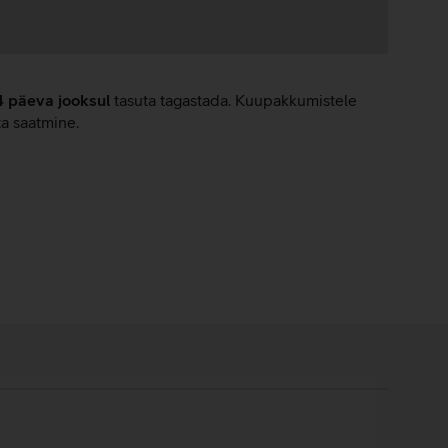
4 päeva jooksul
tasuta tagastada. Kuupakkumistele
ta saatmine.