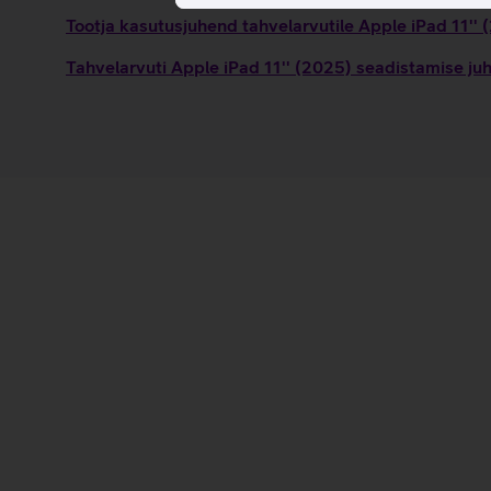
Tootja kasutusjuhend tahvelarvutile Apple iPad 11''
Tahvelarvuti Apple iPad 11'' (2025) seadistamise ju