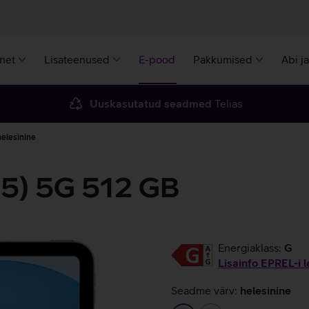
rnet
Lisateenused
E-pood
Pakkumised
Abi j
Uuskasutatud seadmed
Telias
helesinine
25) 5G 512 GB
Energiaklass:
G
Lisainfo EPREL-i l
Seadme värv:
helesinine