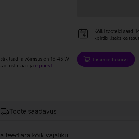
Andmete
Kõiki tooteid saad
1
laadimine
kehtib lisaks ka tasu
uslik laadija võimsus on 15-45 W
Lisan ostukorvi
aad osta laadija
e‑poest
.
Toote saadavus
a teed ära kõik vajaliku.