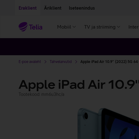
Liigu edasi põhisisu juurde
Ligipääsetavus
Eraklient
Äriklient
Iseteenindus
Mobiil
TV ja striiming
Inte
E-poe avaleht
Tahvelarvutid
Apple iPad Air 10.9'' (2022) 5G 64
Apple iPad Air 10.9
Tootekood: mm6u3hc/a