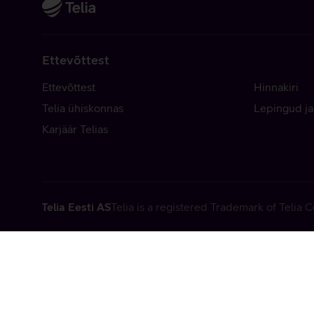
Ettevõttest
Ettevõttest
Hinnakiri
Telia ühiskonnas
Lepingud ja
Karjäär Telias
Telia Eesti AS
Telia is a registered Trademark of Telia