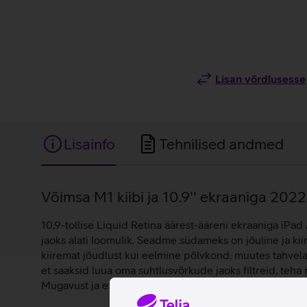
Lisan võrdlusesse
Lisainfo
Tehnilised andmed
Lisainfo
Võimsa M1 kiibi ja 10.9'' ekraaniga 2022.
10,9-tollise Liquid Retina äärest-ääreni ekraaniga iPad 
jaoks alati loomulik. Seadme südameks on jõuline ja k
kiiremat jõudlust kui eelmine põlvkond, muutes tahvela
et saaksid luua oma suhtlusvõrkude jaoks filtreid, teha
Mugavust ja efektiivsust lisab Apple Pencil, võimaldad