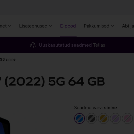
rnet
Lisateenused
E-pood
Pakkumised
Abi j
Uuskasutatud seadmed
Telias
 GB sinine
'' (2022) 5G 64 GB
Seadme värv:
sinine
sinine
tumehall
kuldne
helelilla
he