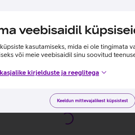
a ekraan.
t saaksid kiiremini töödelda oma fotosid Adobe Lightroom rake
a veebisaidil küpsisei
 on olemas igal pool.
ülemisse nuppu, et saaksid kiirelt, lihtsalt ja turvaliselt seadet 
l alati fookuses.
e küpsiste kasutamiseks, mida ei ole tingimata v
seks või meie veebisaidil sinu soovitud teenu
Pencil’iga.
asjalike kirjelduste ja reeglitega
ga
se juhised
Keeldun mittevajalikest küpsistest
 (2022)_EST