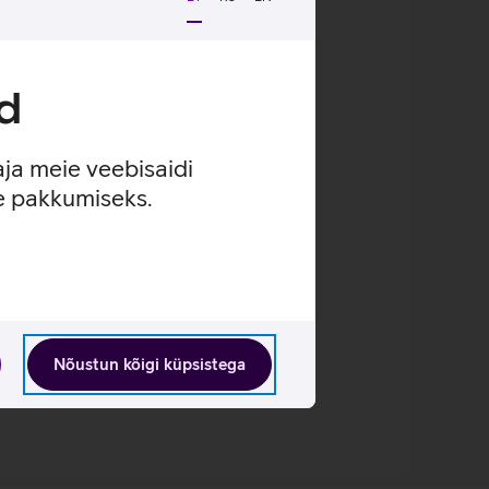
nduses.
d
lahti lukustada.
aja meie veebisaidi
se pakkumiseks.
Nõustun kõigi küpsistega