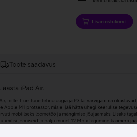
kehtib lisaks ka tasu
Lisan ostukorvi
Toote saadavus
 aasta iPad Air.
Air, mille True Tone tehnoloogia ja P3 lai värvigamma rikastavad 
iire Apple M1 protsessor, mis ei jää hätta ühegi keerulise tege
rvuti mobiilseks loometöö ja mängimise jõujaamaks. Lisaks taga
 ruumilisi jooniseid ja palju muud. 12 Mpix tagumine kaamera jääd
es joonistada või teha vajalikke märkmeid otse seadme ekraanil.