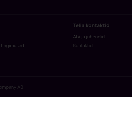
Telia kontaktid
Abi ja juhendid
 tingimused
Kontaktid
 Company AB