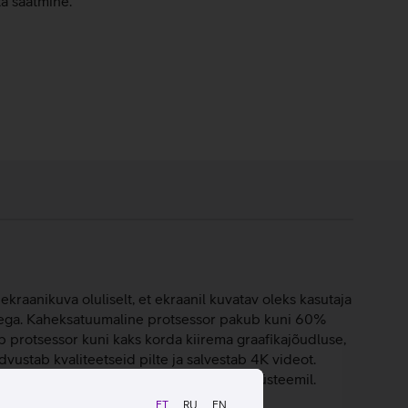
ta saatmine.
ekraanikuva oluliselt, et ekraanil kuvatav oleks kasutaja
vusega. Kaheksatuumaline protsessor pakub kuni 60%
b protsessor kuni kaks korda kiirema graafikajõudluse,
vustab kvaliteetseid pilte ja salvestab 4K videot.
 iPad Air töötab iPadOS 15 operatsioonisüsteemil.
ET
RU
EN