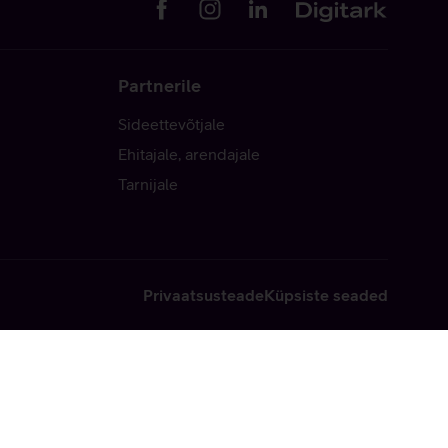
Partnerile
Sideettevõtjale
Ehitajale, arendajale
Tarnijale
Privaatsusteade
Küpsiste seaded