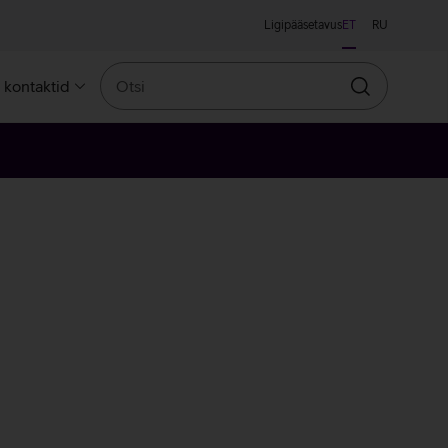
Ligipääsetavus
ET
RU
Otsi
a kontaktid
Otsin
leroosa