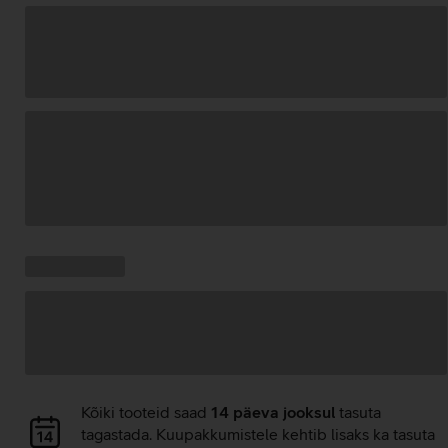
Andmete
laadimine
Kampaania
Andmete
pakkumised:
laadimine
Andmete
Kõiki tooteid saad
14 päeva jooksul
tasuta
laadimine
tagastada. Kuupakkumistele kehtib lisaks ka tasuta