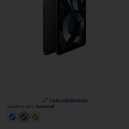
Lisan võrdlusesse
Seadme värv:
tumehall
sinine
tumehall
kuldne