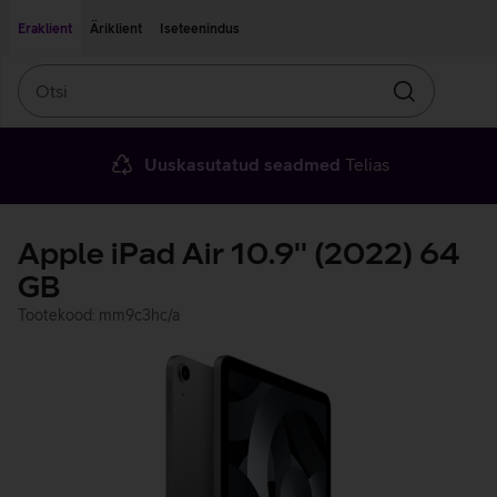
Liigu edasi põhisisu juurde
Ligipääsetavus
Eraklient
Äriklient
Iseteenindus
Otsi
Otsin
Uuskasutatud seadmed
Telias
Apple iPad Air 10.9'' (2022) 64
GB
Tootekood: mm9c3hc/a