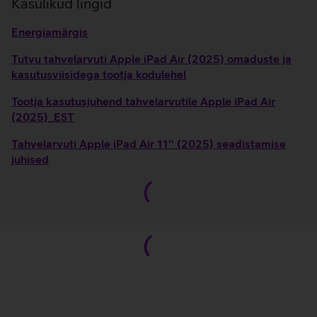
Kasulikud lingid
Energiamärgis
Tutvu tahvelarvuti Apple iPad Air (2025) omaduste ja
kasutusviisidega tootja kodulehel
Tootja kasutusjuhend tahvelarvutile Apple iPad Air
(2025)_EST
Tahvelarvuti Apple iPad Air 11'' (2025) seadistamise
juhised