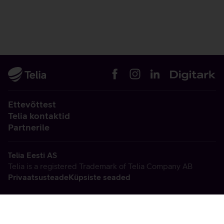
Ettevõttest
Telia kontaktid
Partnerile
Telia Eesti AS
Telia is a registered Trademark of Telia Company AB
Privaatsusteade
Küpsiste seaded