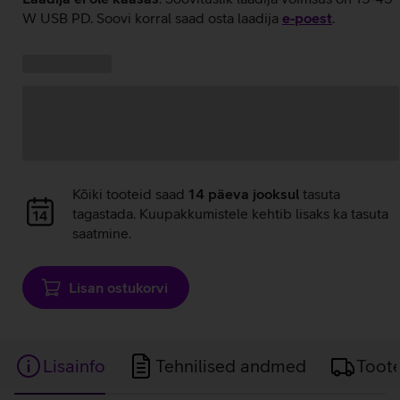
W USB PD. Soovi korral saad osta laadija
e‑poest
.
Kampaania
Andmete
pakkumised:
laadimine
Andmete
Kõiki tooteid saad
14 päeva jooksul
tasuta
laadimine
tagastada. Kuupakkumistele kehtib lisaks ka tasuta
saatmine.
Lisan ostukorvi
Lisainfo
Tehnilised andmed
Toot