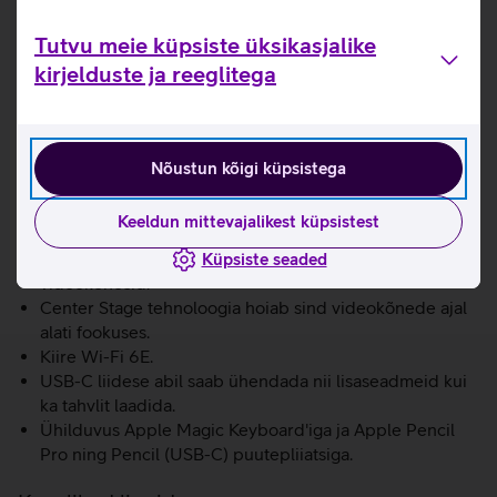
iPadOS 18 operatsioonisüsteemil.
Tutvu meie küpsiste üksikasjalike
NB! Toote komplekti ei kuulu laadimisadapter.
kirjelduste ja reeglitega
Servast servani laia värvigammaga (P3) Liquid Retina
ekraan.
Apple M3 kiip pakub uskumatut võimekust ja äärmiselt
kiiret graafikat.
Nõustun kõigi küpsistega
16-tuumaline Neural Engine muudab tahvelarvuti
võimsaks AI-seadmeks tänu 60% kiiremale jõudlusele
Keeldun mittevajalikest küpsistest
(võrreldes M1 kiibiga iPad Air’iga).
12 Mpix esikaamera võimaldab teha kvaliteetseid
Küpsiste seaded
videokõnesid.
Center Stage tehnoloogia hoiab sind videokõnede ajal
alati fookuses.
Kiire Wi-Fi 6E.
USB-C liidese abil saab ühendada nii lisaseadmeid kui
ka tahvlit laadida.
Ühilduvus Apple Magic Keyboard'iga ja Apple Pencil
Pro ning Pencil (USB-C) puutepliiatsiga.