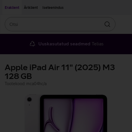
Liigu edasi põhisisu juurde
Ligipääsetavus
Eraklient
Äriklient
Iseteenindus
Otsi
Otsin
Uuskasutatud seadmed
Telias
Apple iPad Air 11" (2025) M3
128 GB
Tootekood: mca04hc/a