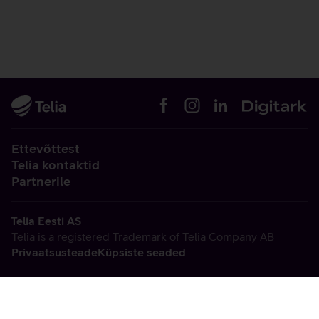
Ettevõttest
Telia kontaktid
Partnerile
Telia Eesti AS
Telia is a registered Trademark of Telia Company AB
Privaatsusteade
Küpsiste seaded