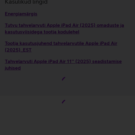
Kasulikud lingid
Energiamärgis
Tutvu tahvelarvuti Apple iPad Air (2025) omaduste ja
kasutusviisidega tootja kodulehel
Tootja kasutusjuhend tahvelarvutile Apple iPad Air
(2025)_EST
Tahvelarvuti Apple iPad Air 11'' (2025) seadistamise
juhised