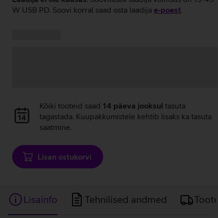
W USB PD. Soovi korral saad osta laadija
e‑poest
.
Kampaania
Andmete
pakkumised:
laadimine
Andmete
Kõiki tooteid saad
14 päeva jooksul
tasuta
laadimine
tagastada. Kuupakkumistele kehtib lisaks ka tasuta
saatmine.
Lisan ostukorvi
Lisainfo
Tehnilised andmed
Toot