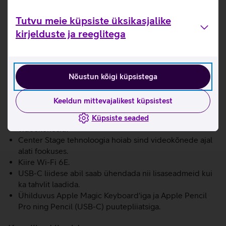
iPadOS 18 operatsioonisüsteemil.
Tutvu meie küpsiste üksikasjalike
NB! Toote komplekti ei kuulu laadimisadapter.
kirjelduste ja reeglitega
Servast servani laia värvigammaga (P3) Liquid Retina
ekraan.
Apple M3 kiip pakub uskumatut võimekust ja äärmiselt
kiiret graafikat.
Nõustun kõigi küpsistega
16-tuumaline Neural Engine muudab tahvelarvuti
võimsaks AI-seadmeks tänu 60% kiiremale jõudlusele
Keeldun mittevajalikest küpsistest
(võrreldes M1 kiibiga iPad Air’iga).
12 Mpix esikaamera võimaldab teha kvaliteetseid
Küpsiste seaded
videokõnesid.
Center Stage tehnoloogia hoiab sind videokõnede ajal
alati fookuses.
Kiire Wi-Fi 6E.
USB-C liidese abil saab ühendada nii lisaseadmeid kui
ka tahvlit laadida.
Ühilduvus Apple Magic Keyboard'iga ja Apple Pencil
Pro ning Pencil (USB-C) puutepliiatsiga.