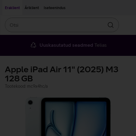
Liigu edasi põhisisu juurde
Ligipääsetavus
Eraklient
Äriklient
Iseteenindus
Otsi
Otsin
Uuskasutatud seadmed
Telias
Apple iPad Air 11" (2025) M3
128 GB
Tootekood: mc9x4hc/a