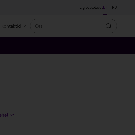
Ligipääsetavus
ET
RU
Otsi
a kontaktid
Otsin
ehel