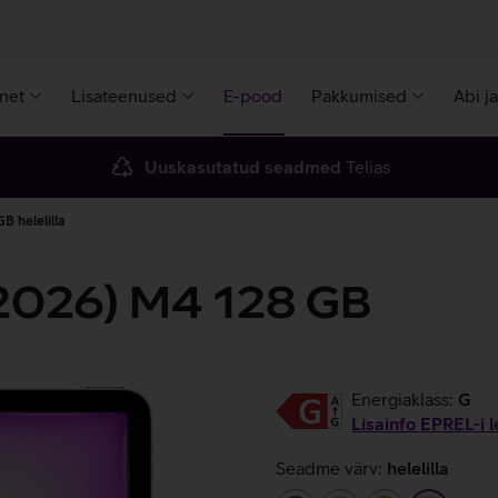
rnet
Lisateenused
E-pood
Pakkumised
Abi j
Uuskasutatud seadmed
Telias
B helelilla
 (2026) M4 128 GB
Energiaklass:
G
Lisainfo EPREL-i l
Seadme värv:
helelilla