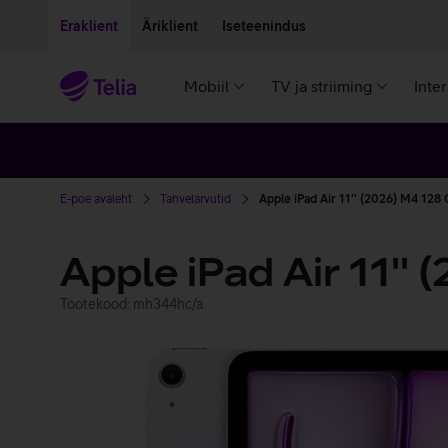
Liigu edasi põhisisu juurde
Ligipääsetavus
Eraklient
Äriklient
Iseteenindus
Mobiil
TV ja striiming
Inte
E-poe avaleht
Tahvelarvutid
Apple iPad Air 11'' (2026) M4 128 G
Apple iPad Air 11''
Tootekood: mh344hc/a