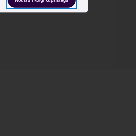
Nõustun kõigi küpsistega