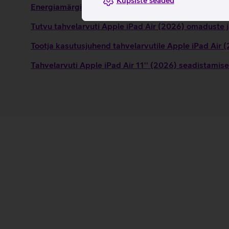
Küpsiste seaded
Energiamärgis
Tutvu tahvelarvuti Apple iPad Air (2026) omaduste j
Tootja kasutusjuhend tahvelarvutile Apple iPad Air
Tahvelarvuti Apple iPad Air 11'' (2026) seadistamise