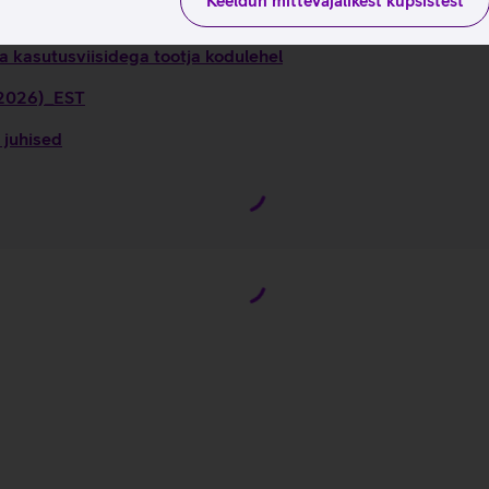
Keeldun mittevajalikest küpsistest
a kasutusviisidega tootja kodulehel
 (2026)_EST
 juhised