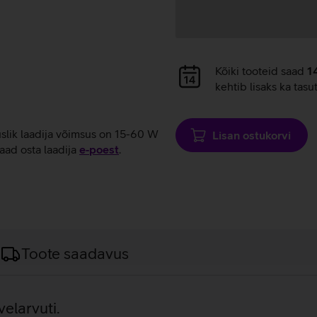
Andmete
Kõiki tooteid saad
1
laadimine
kehtib lisaks ka tasu
uslik laadija võimsus on 15-60 W
Lisan ostukorvi
aad osta laadija
e‑poest
.
Toote saadavus
velarvuti.