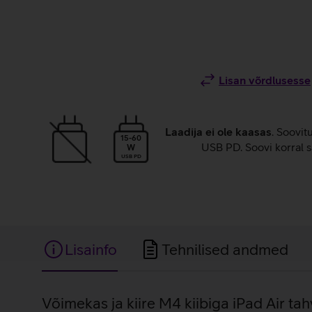
Lisan võrdlusesse
Laadija ei ole kaasas
. Soovit
15-60
USB PD. Soovi korral s
W
USB PD
Lisainfo
Tehnilised andmed
Lisainfo
Võimekas ja kiire M4 kiibiga iPad Air tah