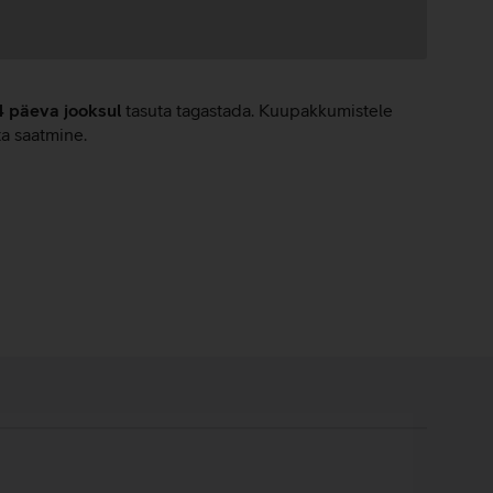
4 päeva jooksul
tasuta tagastada. Kuupakkumistele
ta saatmine.