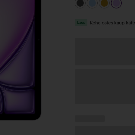
tumehall
helesinine
kuldne
helelilla
Kohe ostes kaup kätt
Laos
Andmete
laadimine
Kampaania
Andmete
pakkumised:
laadimine