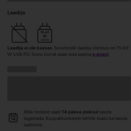
Andmete
laadimine
Laadija
15-60
W
USB PD
Laadija ei ole kaasas
. Soovituslik laadija võimsus on 15-60
W USB PD. Soovi korral saad osta laadija
e‑poest
.
Kampaania
Andmete
pakkumised:
laadimine
Andmete
Kõiki tooteid saad
14 päeva jooksul
tasuta
laadimine
tagastada. Kuupakkumistele kehtib lisaks ka tasuta
saatmine.