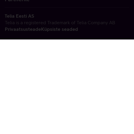
Telia Eesti AS
Telia is a registered Trademark of Telia Company AB
Privaatsusteade
Küpsiste seaded
Vabandame, tekkis
tehniline viga