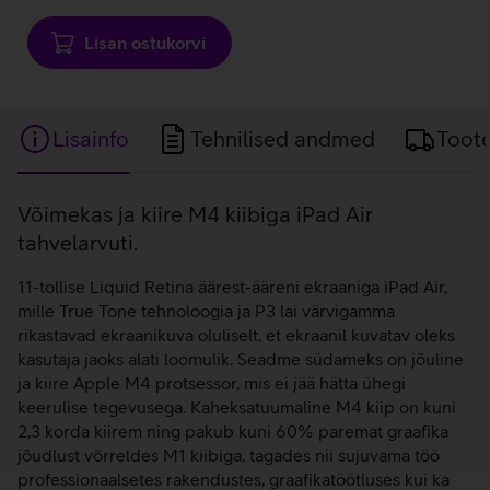
Lisan ostukorvi
Lisainfo
Tehnilised andmed
Toot
Lisainfo
Võimekas ja kiire M4 kiibiga iPad Air
tahvelarvuti.
11-tollise Liquid Retina äärest-ääreni ekraaniga iPad Air,
mille True Tone tehnoloogia ja P3 lai värvigamma
rikastavad ekraanikuva oluliselt, et ekraanil kuvatav oleks
kasutaja jaoks alati loomulik. Seadme südameks on jõuline
ja kiire Apple M4 protsessor, mis ei jää hätta ühegi
keerulise tegevusega. Kaheksatuumaline M4 kiip on kuni
2,3 korda kiirem ning pakub kuni 60% paremat graafika
jõudlust võrreldes M1 kiibiga, tagades nii sujuvama töö
professionaalsetes rakendustes, graafikatöötluses kui ka