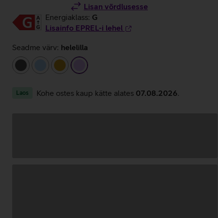
Lisan võrdlusesse
Energiaklass:
G
Lisainfo EPREL-i lehel
Seadme värv:
helelilla
tumehall
helesinine
kuldne
helelilla
Kohe ostes kaup kätte alates
07.08.2026
.
Laos