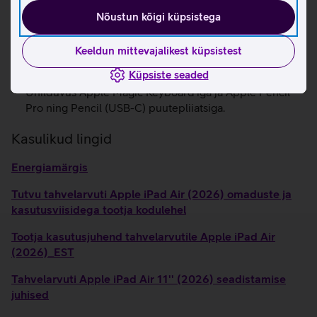
Center Stage tehnoloogia hoiab sind videokõnede ajal
Nõustun kõigi küpsistega
alati fookuses.
Kiire Wi-Fi 7.
Keeldun mittevajalikest küpsistest
USB-C liidese abil saab ühendada nii lisaseadmeid kui
Küpsiste seaded
ka tahvlit laadida.
Ühilduvus Apple Magic Keyboard'iga ja Apple Pencil
Pro ning Pencil (USB-C) puutepliiatsiga.
Kasulikud lingid
Energiamärgis
Tutvu tahvelarvuti Apple iPad Air (2026) omaduste ja
kasutusviisidega tootja kodulehel
Tootja kasutusjuhend tahvelarvutile Apple iPad Air
(2026)_EST
Tahvelarvuti Apple iPad Air 11'' (2026) seadistamise
juhised