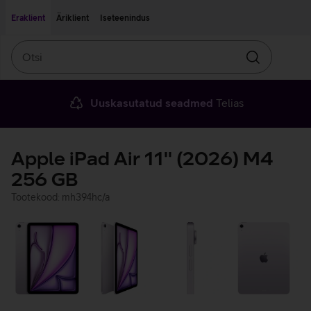
Liigu edasi põhisisu juurde
Ligipääsetavus
Eraklient
Äriklient
Iseteenindus
Otsi
Otsin
Uuskasutatud seadmed
Telias
Apple iPad Air 11'' (2026) M4
256 GB
Tootekood: mh394hc/a