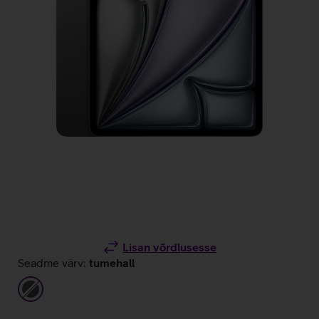
Lisan võrdlusesse
Seadme värv:
tumehall
tumehall