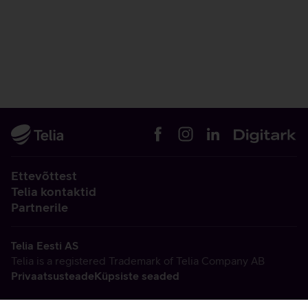
Ettevõttest
Telia kontaktid
Partnerile
Telia Eesti AS
Telia is a registered Trademark of Telia Company AB
Privaatsusteade
Küpsiste seaded