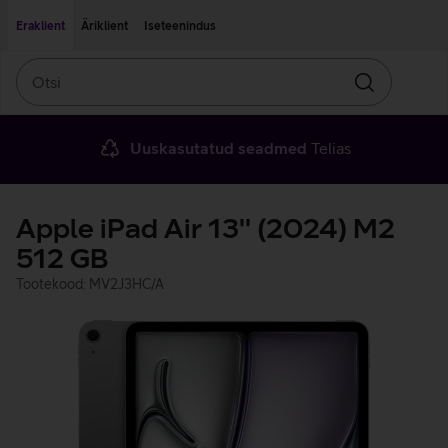
Liigu edasi põhisisu juurde
Ligipääsetavus
Eraklient
Äriklient
Iseteenindus
Otsi
Otsin
Uuskasutatud seadmed
Telias
Apple iPad Air 13'' (2024) M2
512 GB
Tootekood: MV2J3HC/A