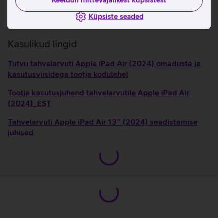
alati fookuses.
Ühilduvus Apple Magic Keyboard'iga ja Apple Pencil
Küpsiste seaded
Pro'ga.
Kasulikud lingid
Tutvu tahvelarvuti Apple iPad Air (2024) omaduste ja
kasutusviisidega tootja kodulehel
Tootja kasutusjuhend tahvelarvutile Apple iPad Air
(2024)_EST
Tahvelarvuti Apple iPad Air 13'' (2024) seadistamise
juhised