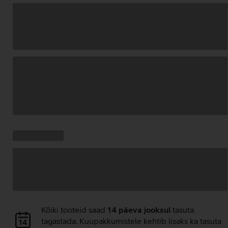
Andmete
laadimine
Kampaania
Andmete
pakkumised:
laadimine
Andmete
Kõiki tooteid saad
14 päeva jooksul
tasuta
laadimine
tagastada. Kuupakkumistele kehtib lisaks ka tasuta