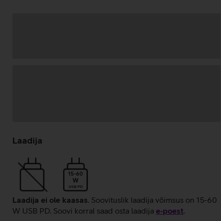
Andmete
laadimine
Laadija
15-60
W
USB PD
Laadija ei ole kaasas
. Soovituslik laadija võimsus on 15-60
W USB PD. Soovi korral saad osta laadija
e‑poest
.