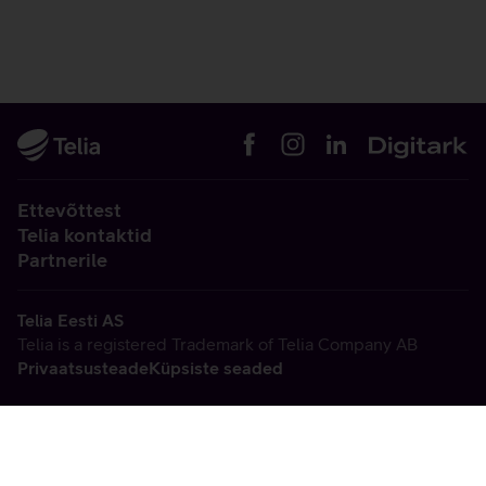
Ettevõttest
Telia kontaktid
Partnerile
Telia Eesti AS
Telia is a registered Trademark of Telia Company AB
Privaatsusteade
Küpsiste seaded