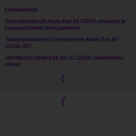
Energiamärgis
Tutvu tahvelarvuti Apple iPad Air (2026) omaduste ja
kasutusviisidega tootja kodulehel
Tootja kasutusjuhend tahvelarvutile Apple iPad Air
(2026)_EST
Tahvelarvuti Apple iPad Air 13'' (2026) seadistamise
juhised