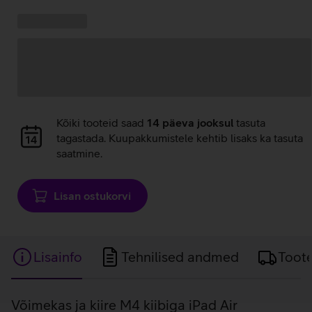
Kampaania
Andmete
pakkumised:
laadimine
Andmete
Kõiki tooteid saad
14 päeva jooksul
tasuta
laadimine
tagastada. Kuupakkumistele kehtib lisaks ka tasuta
saatmine.
Lisan ostukorvi
Lisainfo
Tehnilised andmed
Toot
Lisainfo
Võimekas ja kiire M4 kiibiga iPad Air