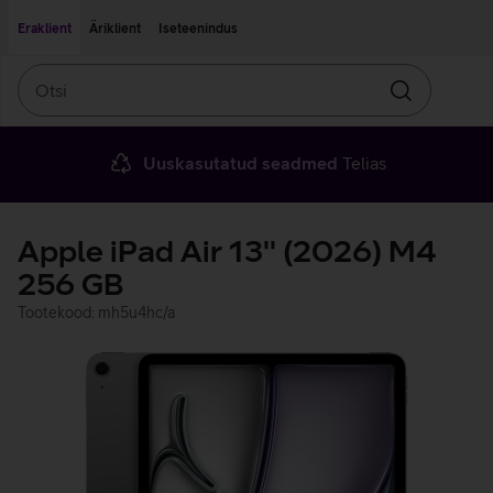
Liigu edasi põhisisu juurde
Ligipääsetavus
Eraklient
Äriklient
Iseteenindus
Otsi
Otsin
Uuskasutatud seadmed
Telias
Apple iPad Air 13'' (2026) M4
256 GB
Tootekood: mh5u4hc/a