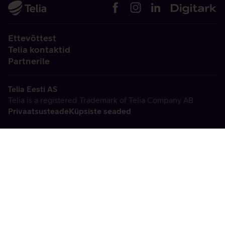
Ettevõttest
Telia kontaktid
Partnerile
Telia Eesti AS
Telia is a registered Trademark of Telia Company AB
Privaatsusteade
Küpsiste seaded