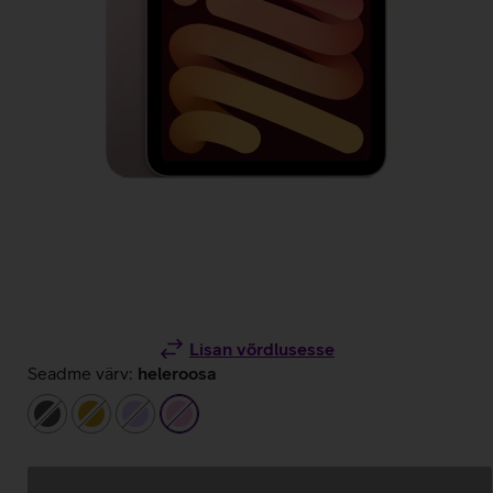
Lisan võrdlusesse
Seadme värv:
heleroosa
tumehall
kuldne
helelilla
heleroosa