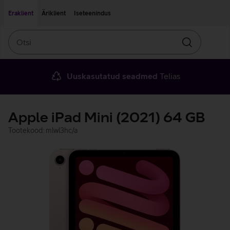
Liigu edasi põhisisu juurde
Ligipääsetavus
Eraklient
Äriklient
Iseteenindus
Otsi
Otsin
Uuskasutatud seadmed
Telias
Apple iPad Mini (2021) 64 GB
Tootekood: mlwl3hc/a