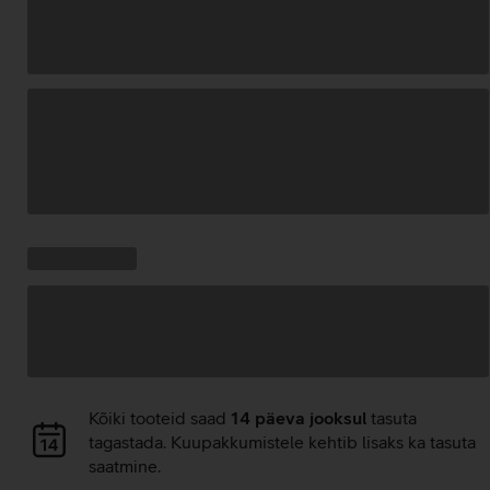
Andmete
laadimine
Kampaania
Andmete
pakkumised:
laadimine
Andmete
Kõiki tooteid saad
14 päeva jooksul
tasuta
laadimine
tagastada. Kuupakkumistele kehtib lisaks ka tasuta
saatmine.