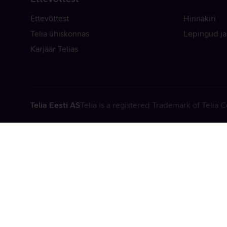
Ettevõttest
Hinnakiri
Telia ühiskonnas
Lepingud ja
Karjäär Telias
Telia Eesti AS
Telia is a registered Trademark of Telia