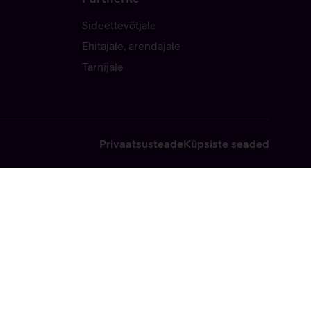
Sideettevõtjale
Ehitajale, arendajale
Tarnijale
Privaatsusteade
Küpsiste seaded