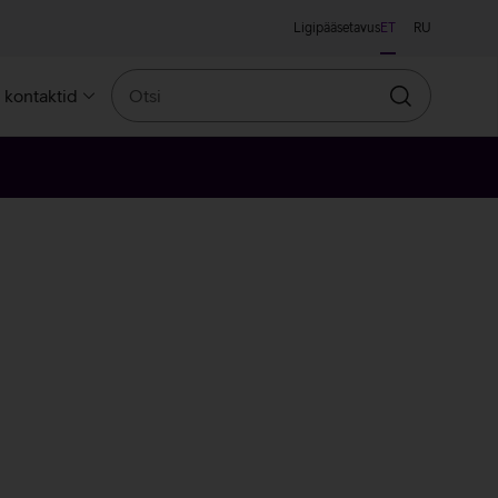
Ligipääsetavus
ET
RU
Otsi
a kontaktid
Otsin
sa