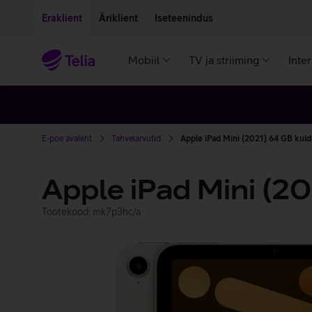
Liigu edasi põhisisu juurde
Ligipääsetavus
Eraklient
Äriklient
Iseteenindus
Mobiil
TV ja striiming
Inte
E-poe avaleht
Tahvelarvutid
Apple iPad Mini (2021) 64 GB kul
Apple iPad Mini (2
Tootekood: mk7p3hc/a