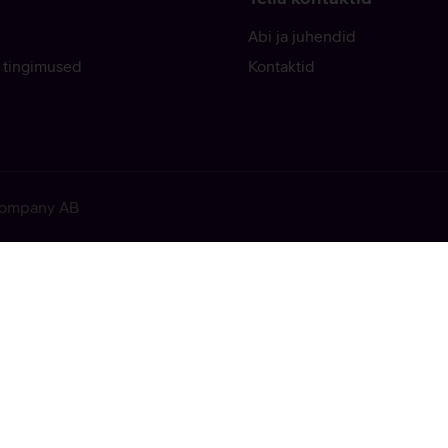
Abi ja juhendid
 tingimused
Kontaktid
 Company AB