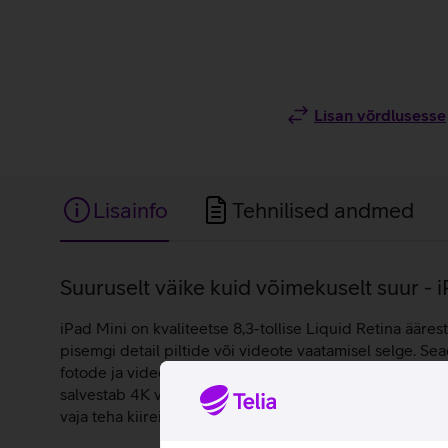
Lisan võrdlusesse
Lisainfo
Tehnilised andmed
Lisainfo
Suuruselt väike kuid võimekuselt suur - 
iPad Mini on kvaliteetse 8,3-tollise Liquid Retina ääre
pisemgi detail piltide või videote vaatamisel selge. Se
fotode ja videote töötlemine, graafikamahukate mängud
salvestab 4K videot. Apple Pencil puutepliiats kinnitub 
vaja teha kiireid märkmeid. iPad Mini töötab iPad OS 1