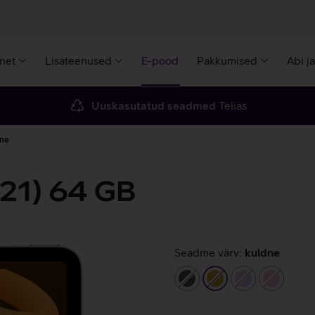
rnet
Lisateenused
E-pood
Pakkumised
Abi j
Uuskasutatud seadmed
Telias
dne
021) 64 GB
Seadme värv:
kuldne
tumehall
kuldne
helelilla
heleroo