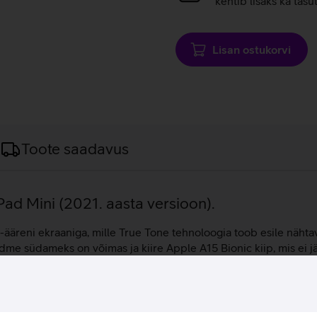
kehtib lisaks ka tasu
Lisan ostukorvi
Toote saadavus
iPad Mini (2021. aasta versioon).
st-ääreni ekraaniga, mille True Tone tehnoloogia toob esile nähta
adme südameks on võimas ja kiire Apple A15 Bionic kiip, mis ei j
e mängimine või meilipostkastis e-kirjade läbi käimine. 12 Mpix
magnetite abil tahvelarvuti küljele, et see oleks alati kasutusv
5 operatsioonisüsteemil.