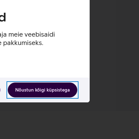
d
lahti lukustada.
aja meie veebisaidi
se pakkumiseks.
Nõustun kõigi küpsistega