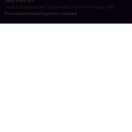
Telia Eesti AS
Telia is a registered Trademark of Telia Company AB
Privaatsusteade
Küpsiste seaded
Vabandame, tekkis
tehniline viga
tx:undefined:ut:null