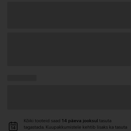
Andmete
laadimine
Kampaania
Andmete
pakkumised:
laadimine
Andmete
Kõiki tooteid saad
14 päeva jooksul
tasuta
laadimine
tagastada. Kuupakkumistele kehtib lisaks ka tasuta