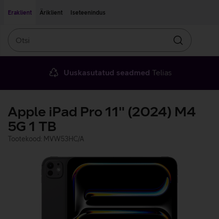
Liigu edasi põhisisu juurde
Ligipääsetavus
Eraklient
Äriklient
Iseteenindus
Otsi
Otsin
Uuskasutatud seadmed
Telias
Apple iPad Pro 11'' (2024) M4
5G 1 TB
Tootekood: MVW53HC/A