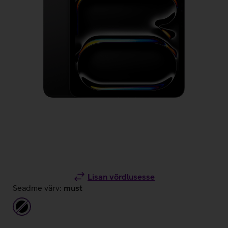
Lisan võrdlusesse
Seadme värv:
must
must