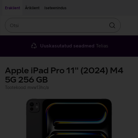
Liigu edasi põhisisu juurde
Ligipääsetavus
Eraklient
Äriklient
Iseteenindus
Otsi
Otsin
Uuskasutatud seadmed
Telias
Apple iPad Pro 11'' (2024) M4
5G 256 GB
Tootekood: mvw13hc/a