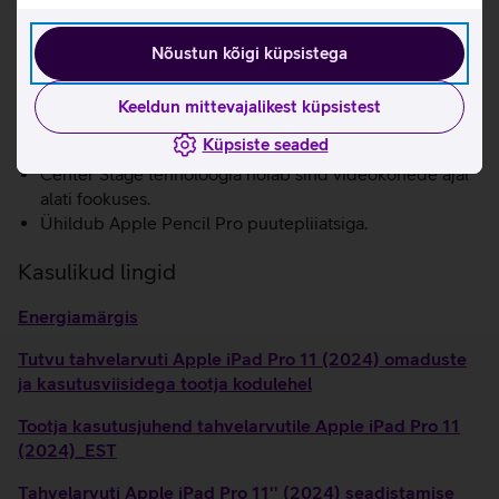
reageerivaks.
Kiire WiFi 6E.
Lainurk kaamera abil saab teha suurepäraseid pilte ning
Nõustun kõigi küpsistega
kasutada Face ID-d, et turvaliselt arvutisse sisse logida.
12 Mpix ülilainurk esikaamera sobib suurepäraselt
Keeldun mittevajalikest küpsistest
kvaliteetsete selfie’de ja videote jäädvustamiseks
Küpsiste seaded
sotsiaalmeediasse.
Center Stage tehnoloogia hoiab sind videokõnede ajal
alati fookuses.
Ühildub Apple Pencil Pro puutepliiatsiga.
Kasulikud lingid
Energiamärgis
Tutvu tahvelarvuti Apple iPad Pro 11 (2024) omaduste
ja kasutusviisidega tootja kodulehel
Tootja kasutusjuhend tahvelarvutile Apple iPad Pro 11
(2024)_EST
Tahvelarvuti Apple iPad Pro 11'' (2024) seadistamise