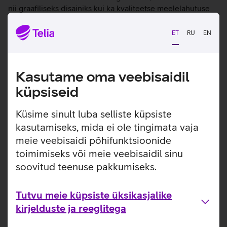
nii graafiliseks disainiks kui ka kvaliteetse meelelahutuse
nautimiseks. Võimekas ja kiire M4 protsessor tagab
tahvelarvutile kiire, sujuva ja tõrgeteta töö igal ajahetkel.
ET
RU
EN
Apple M4 kiip tagab erakordse jõudluse, murrangulise
graafika ja võimsad AI-võimalused. 12 Mpix tagumine
kaamera jäädvustab kvaliteetseid pilte ja salvestab 4K
Kasutame oma veebisaidil
videot. Mugavust ja efektiivsust lisab eraldi soetatav Apple
Pencil Pro, võimaldades joonistada, maalida või teha
küpsiseid
vajalikke märkmeid otse seadme ekraanil. Tahvelarvuti
töötab iPadOS 17 operatsioonisüsteemil.
Küsime sinult luba selliste küpsiste
kasutamiseks, mida ei ole tingimata vaja
NB! Toote komplekti ei kuulu laadimisadapter.
meie veebisaidi põhifunktsioonide
Seadmel ei ole füüsilist SIM kaardi pesa ja 5G kõneside
toimib läbi eSIM'i.
Vaatan lähemalt
toimimiseks või meie veebisaidil sinu
M4 kiip tagab suurepärase jõudluse olles seejuures
soovitud teenuse pakkumiseks.
endiselt õhuke ja kerge ning suurepärase aku
kestvusega.
Tutvu meie küpsiste üksikasjalike
Ultra Retina XDR Tandem OLED ekraan on suurepärase
valgustugevusega. Elutruud värvid ja ProMotion
kirjelduste ja reeglitega
tehnoloogia muudavad kõik kauniks ja ekraani kiiresti