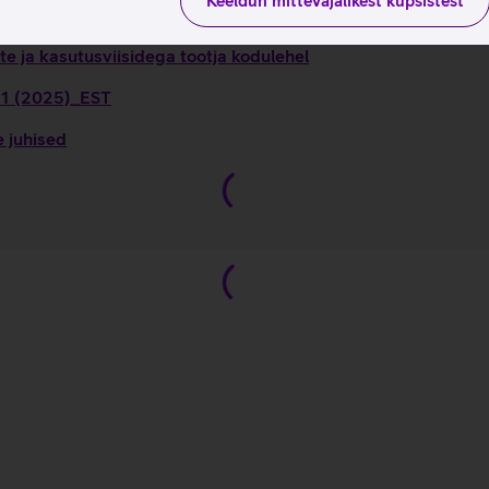
Keeldun mittevajalikest küpsistest
e ja kasutusviisidega tootja kodulehel
 11 (2025)_EST
e juhised