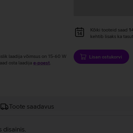
Andmete
Kõiki tooteid saad
1
laadimine
kehtib lisaks ka tasu
uslik laadija võimsus on 15-60 W
Lisan ostukorvi
aad osta laadija
e‑poest
.
Toote saadavus
disainis.