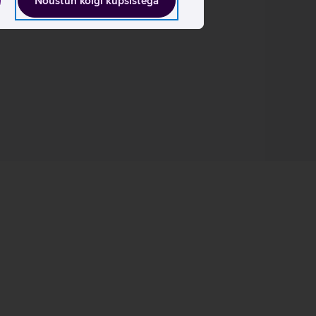
Nõustun kõigi küpsistega