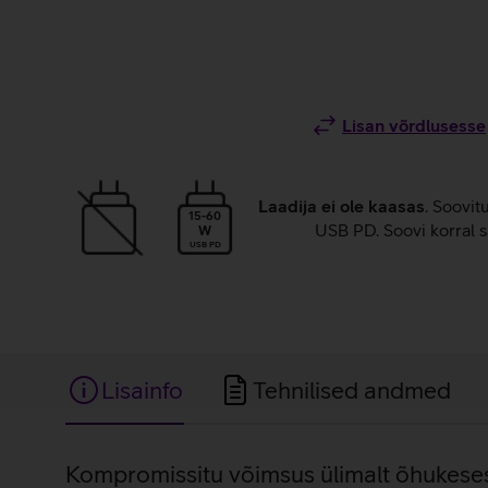
Lisan võrdlusesse
Laadija ei ole kaasas
. Soovit
15-60
USB PD. Soovi korral s
W
USB PD
Lisainfo
Tehnilised andmed
Lisainfo
Kompromissitu võimsus ülimalt õhukeses 