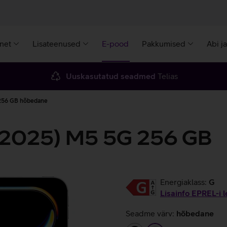
rnet
Lisateenused
E-pood
Pakkumised
Abi j
Uuskasutatud seadmed
Telias
 256 GB hõbedane
' (2025) M5 5G 256 GB
Energiaklass:
G
Lisainfo EPREL-i l
Seadme värv:
hõbedane