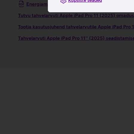
Küpsiste seaded
Energiamärgis
Tutvu tahvelarvuti Apple iPad Pro 11 (2025) omadust
Tootja kasutusjuhend tahvelarvutile Apple iPad Pro
Tahvelarvuti Apple iPad Pro 11'' (2025) seadistamis