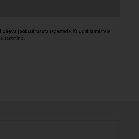
4 päeva jooksul
tasuta tagastada. Kuupakkumistele
ta saatmine.