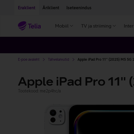
Liigu edasi põhisisu juurde
Ligipääsetavus
Eraklient
Äriklient
Iseteenindus
Mobiil
TV ja striiming
Inte
E-poe avaleht
Tahvelarvutid
Apple iPad Pro 11'' (2025) M5 5G
Apple iPad Pro 11'
Tootekood: me2p4hc/a