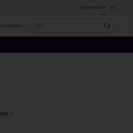
Ligipääsetavus
ET
RU
Otsi
a kontaktid
Otsin
ehel