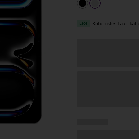
must
hõbedane
Kohe ostes kaup kätt
Laos
Andmete
laadimine
Kampaania
Andmete
pakkumised:
laadimine