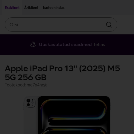
Liigu edasi põhisisu juurde
Ligipääsetavus
Eraklient
Äriklient
Iseteenindus
Otsi
Otsin
Uuskasutatud seadmed
Telias
Apple iPad Pro 13'' (2025) M5
5G 256 GB
Tootekood: me7x4hc/a