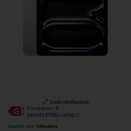
Lisan võrdlusesse
Energiaklass:
G
Lisainfo EPREL-i lehel
Seadme värv:
hõbedane