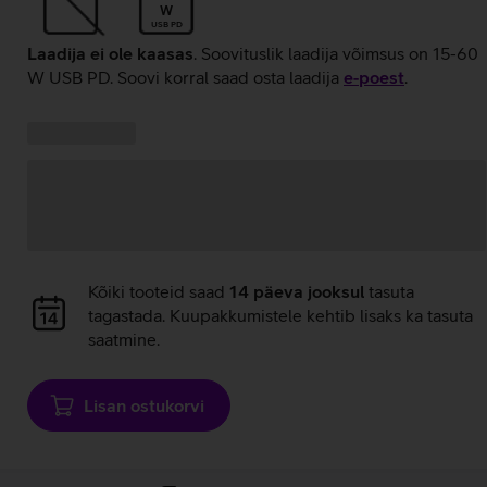
W
USB PD
Laadija ei ole kaasas
. Soovituslik laadija võimsus on 15-60
W USB PD. Soovi korral saad osta laadija
e‑poest
.
Kampaania
Andmete
pakkumised:
laadimine
Andmete
Kõiki tooteid saad
14 päeva jooksul
tasuta
laadimine
tagastada. Kuupakkumistele kehtib lisaks ka tasuta
saatmine.
Lisan ostukorvi