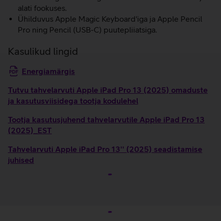
alati fookuses.
Ühilduvus Apple Magic Keyboard'iga ja Apple Pencil
Pro ning Pencil (USB-C) puutepliiatsiga.
Kasulikud lingid
Energiamärgis
Tutvu tahvelarvuti Apple iPad Pro 13 (2025) omaduste
ja kasutusviisidega tootja kodulehel
Tootja kasutusjuhend tahvelarvutile Apple iPad Pro 13
(2025)_EST
Tahvelarvuti Apple iPad Pro 13'' (2025) seadistamise
juhised