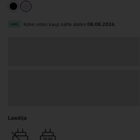
must
hõbedane
Kohe ostes kaup kätte alates
08.08.2026
.
Laos
Andmete
laadimine
Laadija
15-60