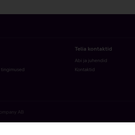
Telia kontaktid
Abi ja juhendid
 tingimused
Kontaktid
 Company AB