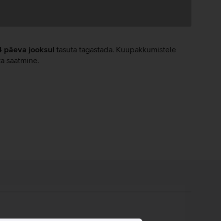
4 päeva jooksul
tasuta tagastada. Kuupakkumistele
ta saatmine.