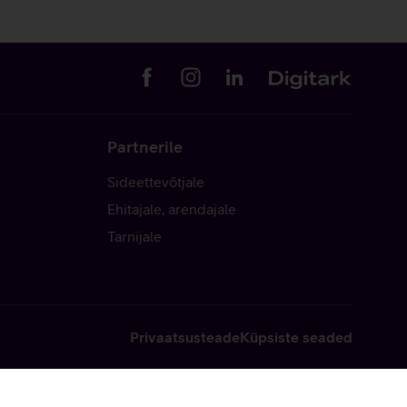
Partnerile
Sideettevõtjale
Ehitajale, arendajale
Tarnijale
Privaatsusteade
Küpsiste seaded