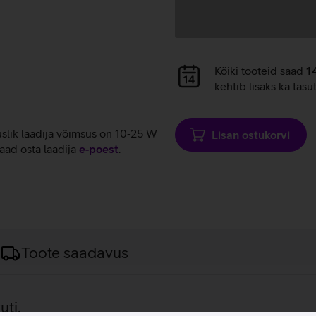
Andmete
Kõiki tooteid saad
1
laadimine
kehtib lisaks ka tasu
uslik laadija võimsus on 10-25 W
Lisan ostukorvi
aad osta laadija
e‑poest
.
Toote saadavus
uti.