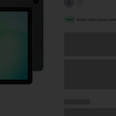
hall
hõbedane
Kohe ostes kaup kätt
Laos
Andmete
laadimine
Kampaania
Andmete
pakkumised:
laadimine