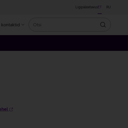
Ligipääsetavus
ET
RU
Otsi
a kontaktid
Otsin
ehel