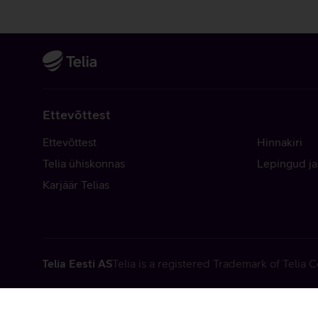
Ettevõttest
Ettevõttest
Hinnakiri
Telia ühiskonnas
Lepingud ja
Karjäär Telias
Telia Eesti AS
Telia is a registered Trademark of Telia