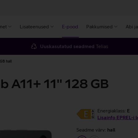
rnet
Lisateenused
E-pood
Pakkumised
Abi j
Uuskasutatud seadmed
Telias
GB hall
 A11+ 11'' 128 GB
Energiaklass:
E
Lisainfo EPREL-i l
Seadme värv:
hall