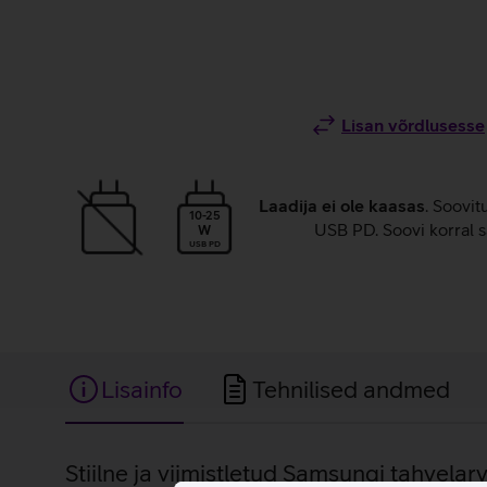
Lisan võrdlusesse
Laadija ei ole kaasas
. Soovit
10-25
USB PD. Soovi korral s
W
USB PD
Lisainfo
Tehnilised andmed
Lisainfo
Stiilne ja viimistletud Samsungi tahvelarv