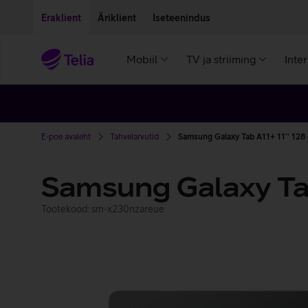
Liigu edasi põhisisu juurde
Ligipääsetavus
Eraklient
Äriklient
Iseteenindus
Mobiil
TV ja striiming
Inte
E-poe avaleht
Tahvelarvutid
Samsung Galaxy Tab A11+ 11'' 128 
Samsung Galaxy Tab
Tootekood: sm-x230nzareue