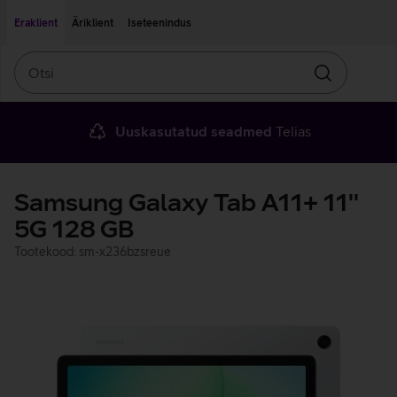
Liigu edasi põhisisu juurde
Ligipääsetavus
Eraklient
Äriklient
Iseteenindus
Otsi
Otsin
Uuskasutatud seadmed
Telias
Samsung Galaxy Tab A11+ 11''
5G 128 GB
Tootekood: sm-x236bzsreue