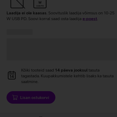
W
USB PD
Laadija ei ole kaasas
. Soovituslik laadija võimsus on 10-25
W USB PD. Soovi korral saad osta laadija
e‑poest
.
Kampaania
Andmete
pakkumised:
laadimine
Andmete
Kõiki tooteid saad
14 päeva jooksul
tasuta
laadimine
tagastada. Kuupakkumistele kehtib lisaks ka tasuta
saatmine.
Lisan ostukorvi