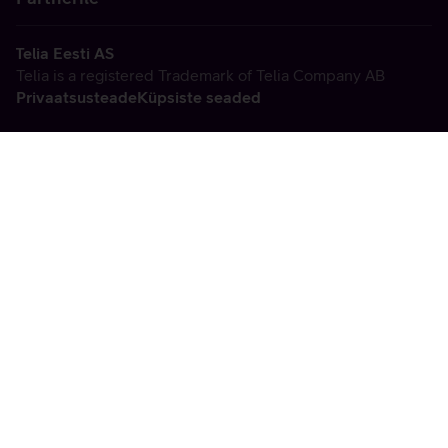
Telia Eesti AS
Telia is a registered Trademark of Telia Company AB
Privaatsusteade
Küpsiste seaded
Vabandame, tekkis
tehniline viga