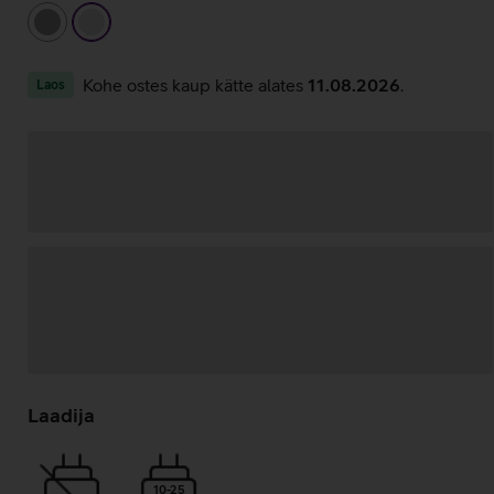
hall
hõbedane
Kohe ostes kaup kätte alates
11.08.2026
.
Laos
Andmete
laadimine
Laadija
10-25