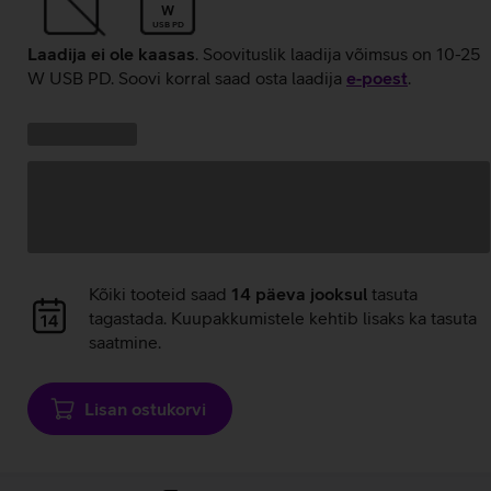
W
USB PD
Laadija ei ole kaasas
. Soovituslik laadija võimsus on 10-25
W USB PD. Soovi korral saad osta laadija
e‑poest
.
Kampaania
Andmete
pakkumised:
laadimine
Andmete
Kõiki tooteid saad
14 päeva jooksul
tasuta
laadimine
tagastada. Kuupakkumistele kehtib lisaks ka tasuta
saatmine.
Lisan ostukorvi