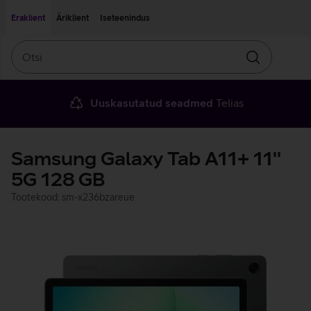
Liigu edasi põhisisu juurde
Ligipääsetavus
Eraklient
Äriklient
Iseteenindus
Otsi
Otsin
Uuskasutatud seadmed
Telias
Samsung Galaxy Tab A11+ 11''
5G 128 GB
Tootekood: sm-x236bzareue