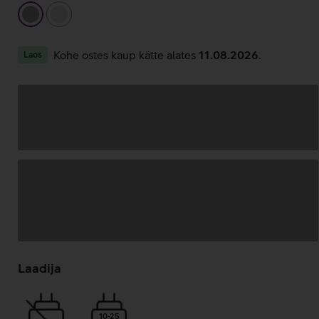
hall
hõbedane
Kohe ostes kaup kätte alates
11.08.2026
.
Laos
Andmete
laadimine
Laadija
10-25