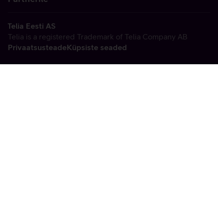
Telia Eesti AS
Telia is a registered Trademark of Telia Company AB
Privaatsusteade
Küpsiste seaded
Vabandame, tekkis
tehniline viga