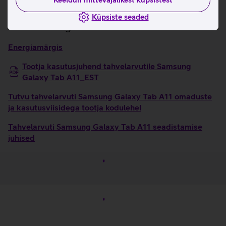
mitmemõõtmelist heli.
Küpsiste seaded
Kasulikud lingid
Energiamärgis
Tootja kasutusjuhend tahvelarvutile Samsung
Galaxy Tab A11_EST
Tutvu tahvelarvuti Samsung Galaxy Tab A11 omaduste
ja kasutusviisidega tootja kodulehel
Tahvelarvuti Samsung Galaxy Tab A11 seadistamise
juhised