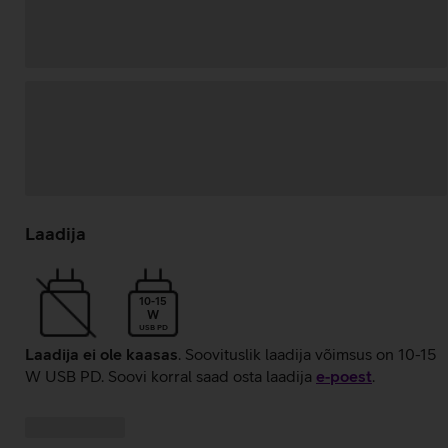
Andmete
laadimine
Laadija
10-15
W
USB PD
Laadija ei ole kaasas
. Soovituslik laadija võimsus on 10-15
W USB PD. Soovi korral saad osta laadija
e‑poest
.
Kampaania
Andmete
pakkumised:
laadimine