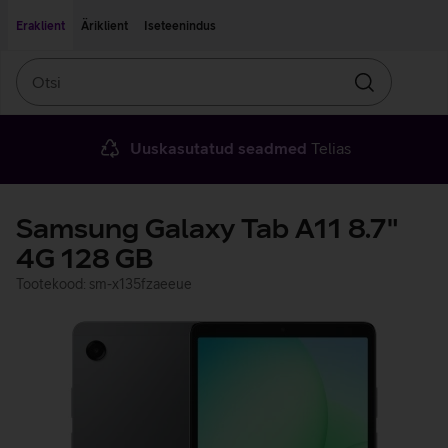
Liigu edasi põhisisu juurde
Ligipääsetavus
Eraklient
Äriklient
Iseteenindus
Otsi
Otsin
Uuskasutatud seadmed
Telias
Samsung Galaxy Tab A11 8.7"
4G 128 GB
Tootekood: sm-x135fzaeeue