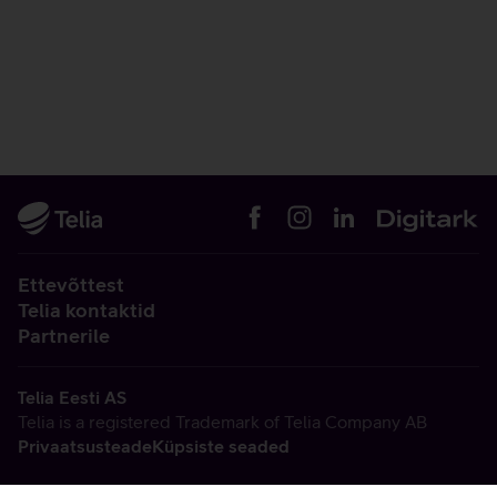
Ettevõttest
Telia kontaktid
Partnerile
Telia Eesti AS
Telia is a registered Trademark of Telia Company AB
Privaatsusteade
Küpsiste seaded